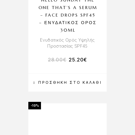
HELLO SUNDAY THE
ONE THAT’S A SERUM
– FACE DROPS SPF45
– ΕΝΥΔΑΤΙΚΌΣ ΟΡΌΣ
30ML
Ενυδατικός Ορός Υψηλής
Προστασίας SPF45
28.00
€
25.20
€
ΠΡΟΣΘΉΚΗ ΣΤΟ ΚΑΛΆΘΙ
-10%