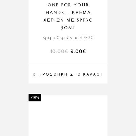
ONE FOR YOUR
HANDS – ΚΡΈΜΑ
ΧΕΡΙΏΝ ΜΕ SPF30
30ML
Κρέμα Χεριών με SPF30
10.00
€
9.00
€
ΠΡΟΣΘΉΚΗ ΣΤΟ ΚΑΛΆΘΙ
-10%