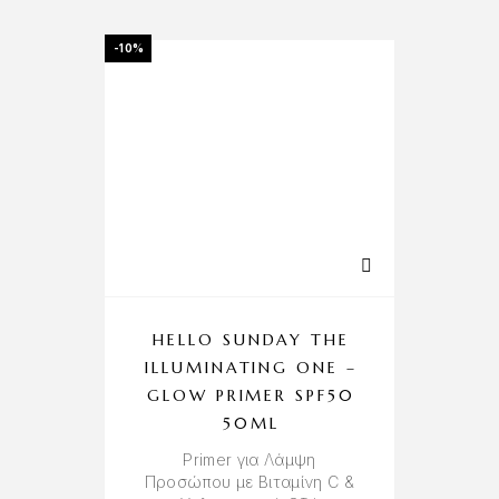
-10%
HELLO SUNDAY THE
ILLUMINATING ONE –
GLOW PRIMER SPF50
50ML
Primer για Λάμψη
Προσώπου με Βιταμίνη C &