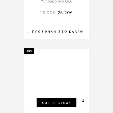
Υαλουρονικό Οξύ
28.00
€
25.20
€
ΠΡΟΣΘΉΚΗ ΣΤΟ ΚΑΛΆΘΙ
-10%
OUT OF STOCK