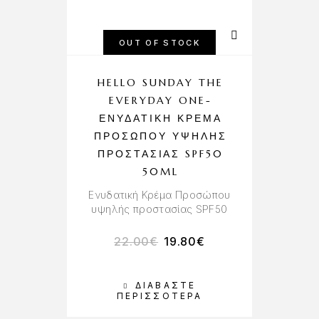
OUT OF STOCK
HELLO SUNDAY THE
EVERYDAY ONE-
ΕΝΥΔΑΤΙΚΉ ΚΡΈΜΑ
ΠΡΟΣΏΠΟΥ ΥΨΗΛΉΣ
ΠΡΟΣΤΑΣΊΑΣ SPF50
50ML
Ενυδατική Κρέμα Προσώπου
υψηλής προστασίας SPF50
22.00
€
19.80
€
ΔΙΑΒΆΣΤΕ
ΠΕΡΙΣΣΌΤΕΡΑ