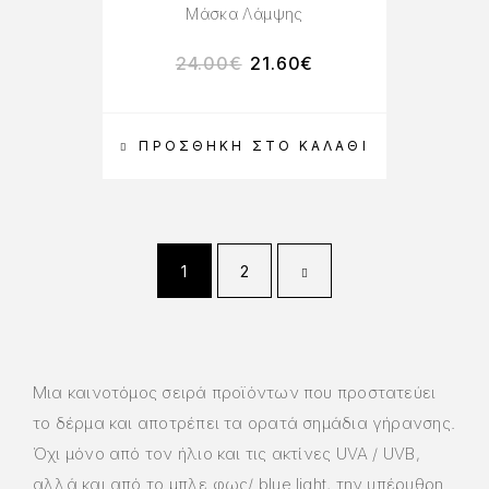
Μάσκα Λάμψης
24.00
€
21.60
€
ΠΡΟΣΘΉΚΗ ΣΤΟ ΚΑΛΆΘΙ
1
2
Μια καινοτόμος σειρά προϊόντων που προστατεύει
το δέρμα και αποτρέπει τα ορατά σημάδια γήρανσης.
Όχι μόνο από τον ήλιο και τις ακτίνες UVA / UVB,
αλλά και από το μπλε φως/ blue light, την υπέρυθρη