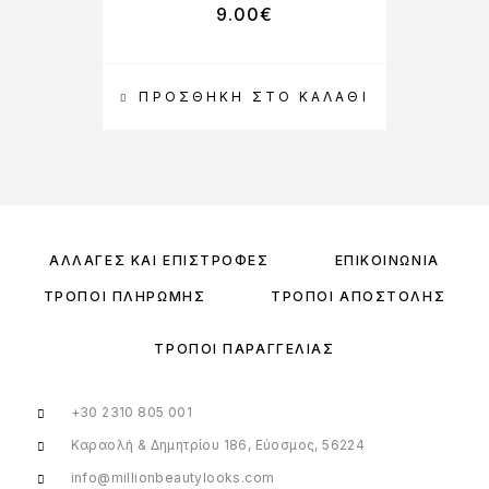
9.00
€
ΠΡΟΣΘΉΚΗ ΣΤΟ ΚΑΛΆΘΙ
ΑΛΛΑΓΈΣ ΚΑΙ ΕΠΙΣΤΡΟΦΈΣ
ΕΠΙΚΟΙΝΩΝΊΑ
ΤΡΌΠΟΙ ΠΛΗΡΩΜΉΣ
ΤΡΌΠΟΙ ΑΠΟΣΤΟΛΉΣ
ΤΡΌΠΟΙ ΠΑΡΑΓΓΕΛΊΑΣ
+30 2310 805 001
Καραολή & Δημητρίου 186, Εύοσμος, 56224
info@millionbeautylooks.com