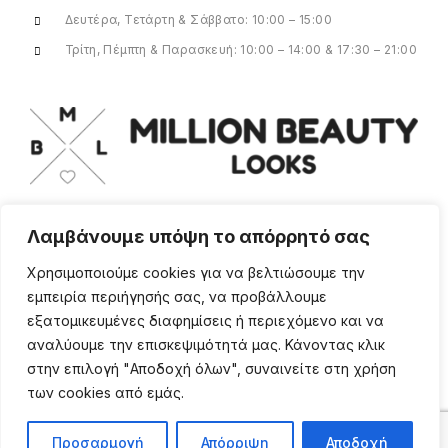
Δευτέρα, Τετάρτη & Σάββατο: 10:00 – 15:00
Τρίτη, Πέμπτη & Παρασκευή: 10:00 – 14:00 & 17:30 – 21:00
Λαμβάνουμε υπόψη το απόρρητό σας
Για οποιαδήποτε ερώτηση ή πληροφορία,
η ομάδα μας είναι εδώ να σας
Χρησιμοποιούμε cookies για να βελτιώσουμε την
υποστηρίξει. Θα χαρούμε να σας
εμπειρία περιήγησής σας, να προβάλλουμε
βοηθήσουμε.
εξατομικευμένες διαφημίσεις ή περιεχόμενο και να
ΠΕΡΙΣΣΌΤΕΡΑ
αναλύουμε την επισκεψιμότητά μας. Κάνοντας κλικ
στην επιλογή "Αποδοχή όλων", συναινείτε στη χρήση
των cookies από εμάς.
Προσαρμογή
Απόρριψη
Αποδοχή