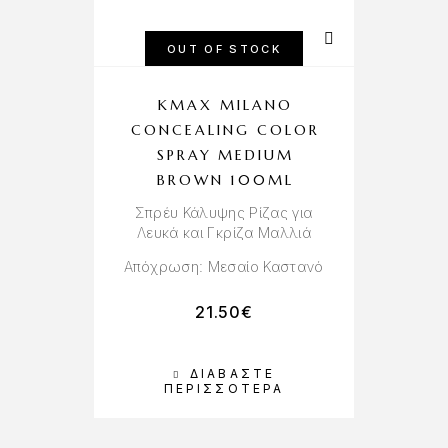
OUT OF STOCK
KMAX MILANO
CONCEALING COLOR
SPRAY MEDIUM
BROWN 100ML
Σπρέυ Κάλυψης Ρίζας για
Λευκά και Γκρίζα Μαλλιά
Απόχρωση: Μεσαίο Καστανό
21.50
€
ΔΙΑΒΆΣΤΕ
ΠΕΡΙΣΣΌΤΕΡΑ