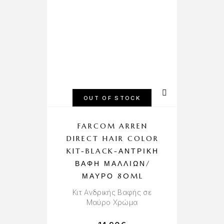
OUT OF STOCK
FARCOM ARREN
DIRECT HAIR COLOR
KIT-BLACK-ΑΝΤΡΙΚΉ
ΒΑΦΉ ΜΑΛΛΙΏΝ/
ΜΑΎΡΟ 80ML
Κιτ Ανδρικής Βαφής σε
Μαύρο Χρώμα