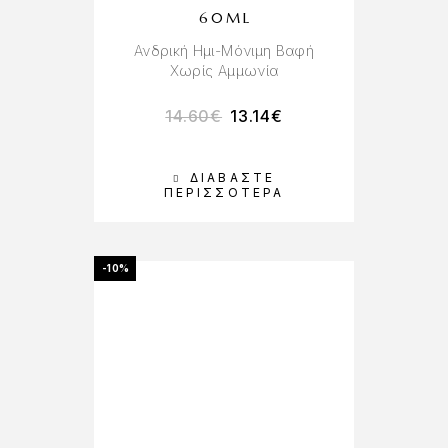
60ML
Ανδρική Ημι-Μόνιμη Βαφή
Χωρίς Αμμωνία
14.60
€
13.14
€
ΔΙΑΒΆΣΤΕ
ΠΕΡΙΣΣΌΤΕΡΑ
-10%