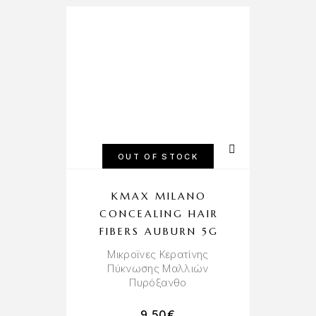
OUT OF STOCK
KMAX MILANO
CONCEALING HAIR
FIBERS AUBURN 5G
Μικροϊνες Κερατίνης
Πύκνωσης Μαλλιών
Πυρόξανθο
9.50
€