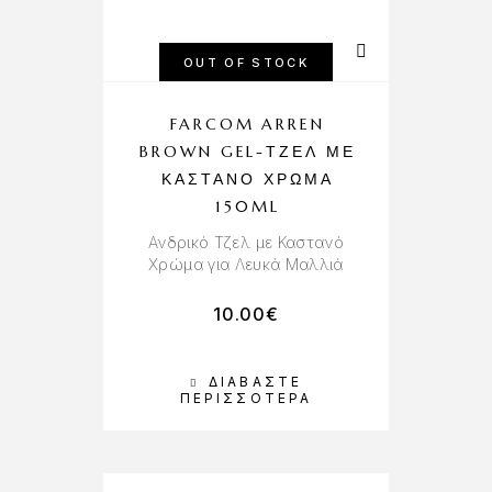
OUT OF STOCK
FARCOM ARREN
BROWN GEL-ΤΖΕΛ ΜΕ
ΚΑΣΤΑΝΌ ΧΡΏΜΑ
150ML
Ανδρικό Τζελ με Καστανό
Χρώμα για Λευκά Μαλλιά
10.00
€
ΔΙΑΒΆΣΤΕ
ΠΕΡΙΣΣΌΤΕΡΑ