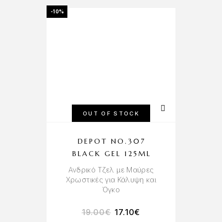
-10%
OUT OF STOCK
DEPOT NO.307
BLACK GEL 125ML
Ανδρικό Τζελ με Μαύρες
Χρωστικές για Κάλυψη και
Όγκο
19.00
€
17.10
€