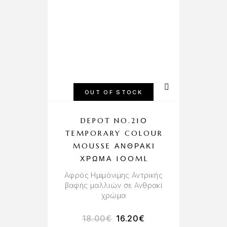
OUT OF STOCK
DEPOT NO.210
TEMPORARY COLOUR
MOUSSE ΑΝΘΡΑΚΊ
ΧΡΏΜΑ 100ML
Αφρός Ημιμόνιμης Αντρικής
βαφής μαλλιών σε Ανθρακί
χρώμα
18.00
€
16.20
€