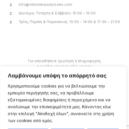
info@millionbeautylooks.com
Δευτέρα, Τετάρτη & Σάββατο: 10:00 – 15:00
Τρίτη, Πέμπτη & Παρασκευή: 10:00 – 14:00 & 17:30 – 21:00
Για οποιαδήποτε ερώτηση ή πληροφορία,
η ομάδα μας είναι εδώ να σας
υποστηρίξει. Θα χαρούμε να σας
Λαμβάνουμε υπόψη το απόρρητό σας
βοηθήσουμε.
Χρησιμοποιούμε cookies για να βελτιώσουμε την
ΠΕΡΙΣΣΌΤΕΡΑ
εμπειρία περιήγησής σας, να προβάλλουμε
εξατομικευμένες διαφημίσεις ή περιεχόμενο και να
αναλύουμε την επισκεψιμότητά μας. Κάνοντας κλικ
στην επιλογή "Αποδοχή όλων", συναινείτε στη χρήση
των cookies από εμάς.
Copyright ©
2026
Million
Beauty Looks. All Right