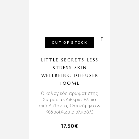
OUT OF STOCK
LITTLE SECRETS LESS
STRESS SKIN
WELLBEING DIFFUSER
100ML
Oικολογικός αρωματιστής
Χώρου με Αιθέρια Έλαια
από Λεβάντα, Φασκόμηλο &
Κέδρο(Χωρίς αλκοόλ)
17.50
€