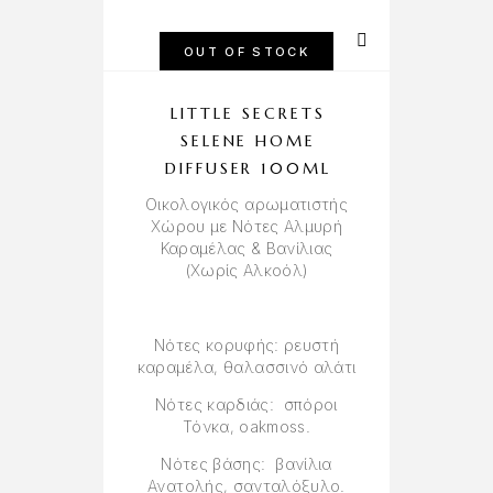
OUT OF STOCK
LITTLE SECRETS
SELENE HOME
DIFFUSER 100ML
Oικολογικός αρωματιστής
Χώρου με Νότες Αλμυρή
Καραμέλας & Βανίλιας
(Χωρίς Αλκοόλ)
Νότες κορυφής: ρευστή
καραμέλα, θαλασσινό αλάτι
Νότες καρδιάς: σπόροι
Τόνκα, oakmoss.
Νότες βάσης: βανίλια
Ανατολής, σανταλόξυλο.