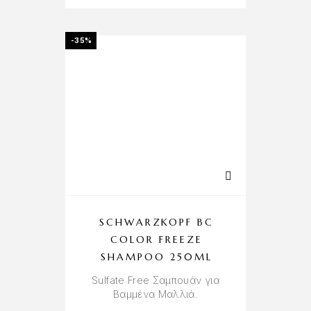
-35%
SCHWARZKOPF BC
COLOR FREEZE
SHAMPOO 250ML
Sulfate Free Σαμπουάν
για
Βαμμένα Μαλλιά.