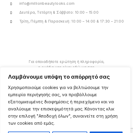
info@millionbeautylooks.com
Δευτέρα, Τετάρτη & Σάββατο: 10:00 – 15:00
Τρίτη, Πέμπτη & Παρασκευή: 10:00 – 14:00 & 17:30 – 21:00
Για οποιαδήποτε ερώτηση ή πληροφορία,
η ομάδα μας είναι εδώ να σας
υποστηρίξει. Θα χαρούμε να σας
Λαμβάνουμε υπόψη το απόρρητό σας
βοηθήσουμε.
Χρησιμοποιούμε cookies για να βελτιώσουμε την
ΠΕΡΙΣΣΌΤΕΡΑ
εμπειρία περιήγησής σας, να προβάλλουμε
εξατομικευμένες διαφημίσεις ή περιεχόμενο και να
αναλύουμε την επισκεψιμότητά μας. Κάνοντας κλικ
στην επιλογή "Αποδοχή όλων", συναινείτε στη χρήση
των cookies από εμάς.
Copyright ©
2026
Million
Beauty Looks. All Right
Reserved. Κατασκευή