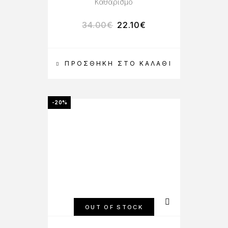
Καθαρισμό
34.00
€
22.10
€
ΠΡΟΣΘΉΚΗ ΣΤΟ ΚΑΛΆΘΙ
-20%
OUT OF STOCK