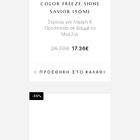
COLOR FREEZE SHINE
SAVIOR 150ML
Σέρουμ για Λάμψη &
Προστασία σε Βαμμένα
Μαλλιά
26.70
€
17.36
€
ΠΡΟΣΘΉΚΗ ΣΤΟ ΚΑΛΆΘΙ
-35%