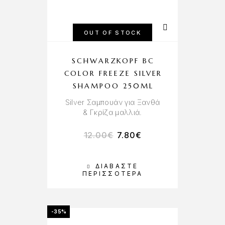
OUT OF STOCK
SCHWARZKOPF BC
COLOR FREEZE SILVER
SHAMPOO 250ML
Silver Σαμπουάν για Ξανθά
& Γκρίζα μαλλιά.
12.00
€
7.80
€
ΔΙΑΒΆΣΤΕ
ΠΕΡΙΣΣΌΤΕΡΑ
-35%