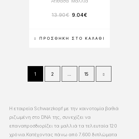
Ατίθασα Μαλλιά
13.90
€
9.04
€
ΠΡΟΣΘΉΚΗ ΣΤΟ ΚΑΛΆΘΙ
1
2
…
15
Η εταιρεία Schwarzkopf με την καινοτομία βαθιά
ριζωμένη στο DNA της, συνεχίζει να
επαναπροσδιορίζει τα μαλλιά τα τελευταία 120
χρόνια.Κατέχοντας πάνω από 7.600 διπλώματα