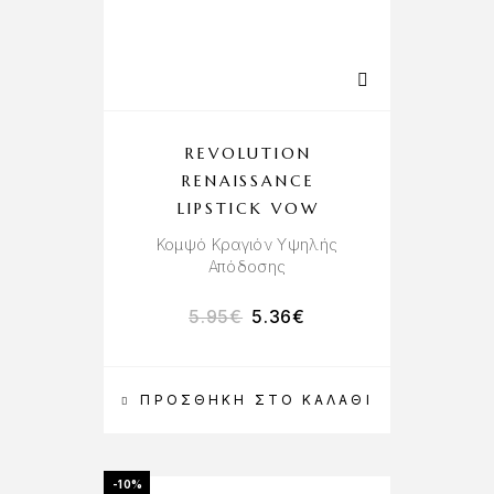
REVOLUTION
RENAISSANCE
LIPSTICK VOW
Κομψό Κραγιόν Υψηλής
Απόδοσης
5.95
€
5.36
€
ΠΡΟΣΘΉΚΗ ΣΤΟ ΚΑΛΆΘΙ
-10%