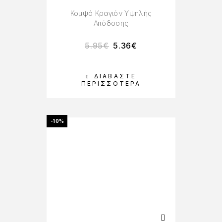
Κομψό Κραγιόν Υψηλής
Απόδοσης
5.95
€
5.36
€
ΔΙΑΒΆΣΤΕ
ΠΕΡΙΣΣΌΤΕΡΑ
-10%