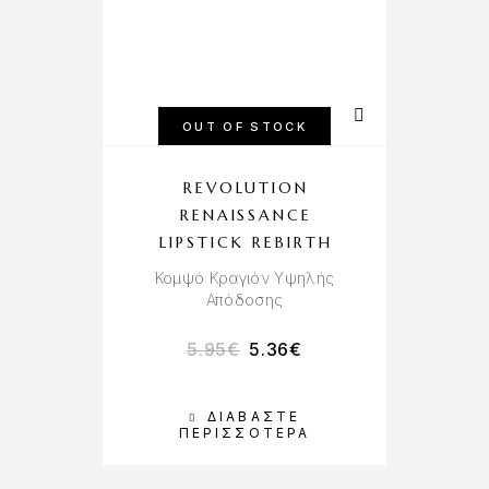
OUT OF STOCK
REVOLUTION
RENAISSANCE
LIPSTICK REBIRTH
Κομψό Κραγιόν Υψηλής
Απόδοσης
5.95
€
5.36
€
ΔΙΑΒΆΣΤΕ
ΠΕΡΙΣΣΌΤΕΡΑ