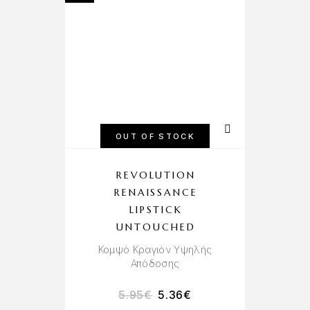
OUT OF STOCK
REVOLUTION
RENAISSANCE
LIPSTICK
UNTOUCHED
Κομψό Κραγιόν Υψηλής
Απόδοσης
5.95
€
5.36
€