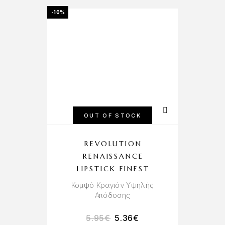
-10%
OUT OF STOCK
REVOLUTION
RENAISSANCE
LIPSTICK FINEST
Κομψό Κραγιόν Υψηλής
Απόδοσης
5.95
€
5.36
€