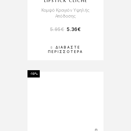
LIPSTICK CLICHE
Κομψό Κραγιόν Υψηλής
Απόδοσης
5.95
€
5.36
€
ΔΙΑΒΆΣΤΕ
ΠΕΡΙΣΣΌΤΕΡΑ
-10%