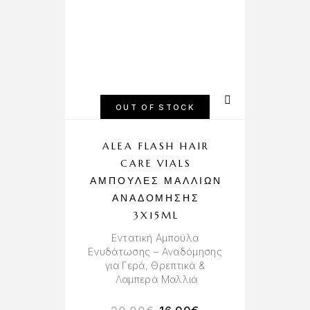
OUT OF STOCK
ALEA FLASH HAIR
CARE VIALS
ΑΜΠΟΎΛΕΣ ΜΑΛΛΙΏΝ
ΑΝΑΔΌΜΗΣΗΣ
3X15ML
Εντατική Αμπούλα
Ενυδάτωσης – Αναδόμησης
για Γερά, Θρεπτικά &
Λαμπερά Μαλλιά