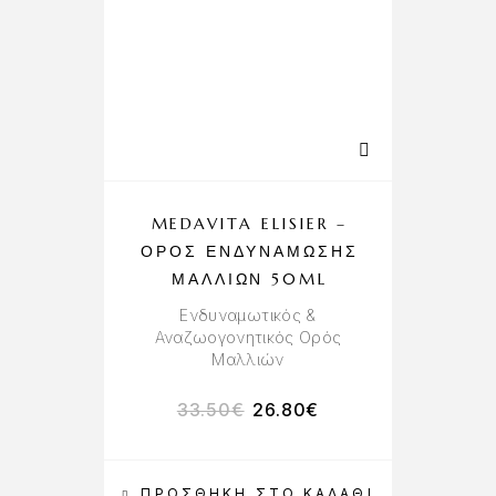
MEDAVITA ELISIER –
ΟΡΌΣ ΕΝΔΥΝΆΜΩΣΗΣ
ΜΑΛΛΙΏΝ 50ML
Ενδυναμωτικός &
Αναζωογονητικός Ορός
Μαλλιών
33.50
€
26.80
€
ΠΡΟΣΘΉΚΗ ΣΤΟ ΚΑΛΆΘΙ