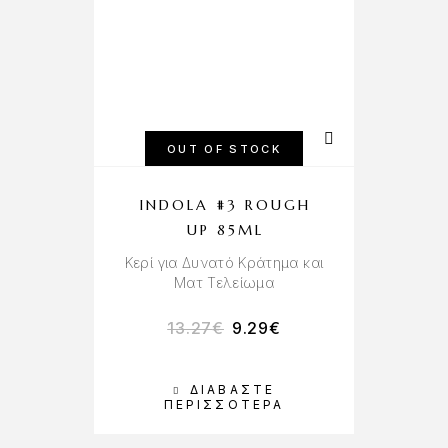
OUT OF STOCK
INDOLA #3 ROUGH
UP 85ML
Κερί για Δυνατό Κράτημα και
Ματ Τελείωμα
13.27
€
9.29
€
ΔΙΑΒΆΣΤΕ
ΠΕΡΙΣΣΌΤΕΡΑ