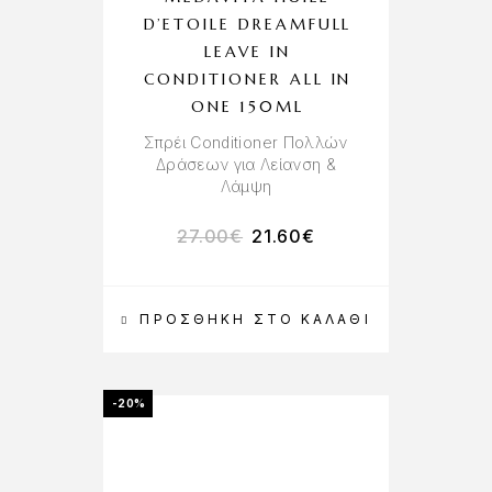
D’ETOILE DREAMFULL
LEAVE IN
CONDITIONER ALL IN
ONE 150ML
Σπρέι Conditioner Πολλών
Δράσεων για Λείανση &
Λάμψη
27.00
€
21.60
€
ΠΡΟΣΘΉΚΗ ΣΤΟ ΚΑΛΆΘΙ
-20%