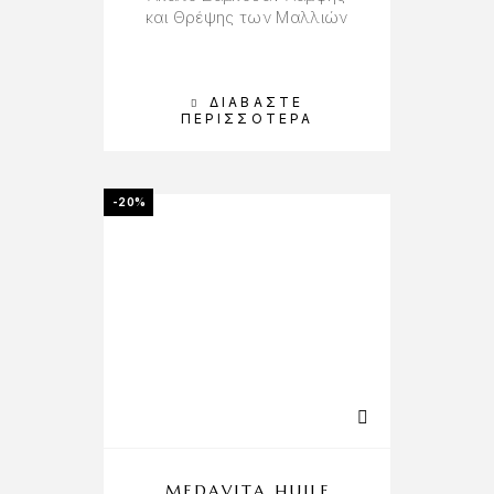
και Θρέψης των Μαλλιών
ΔΙΑΒΆΣΤΕ
ΠΕΡΙΣΣΌΤΕΡΑ
-20%
MEDAVITA HUILE