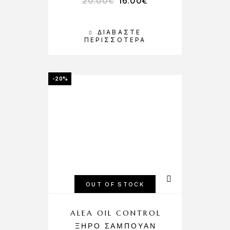
20.00
€
16.00
€
ΔΙΑΒΆΣΤΕ
ΠΕΡΙΣΣΌΤΕΡΑ
-20%
OUT OF STOCK
ALEA OIL CONTROL
ΞΗΡΌ ΣΑΜΠΟΥΆΝ