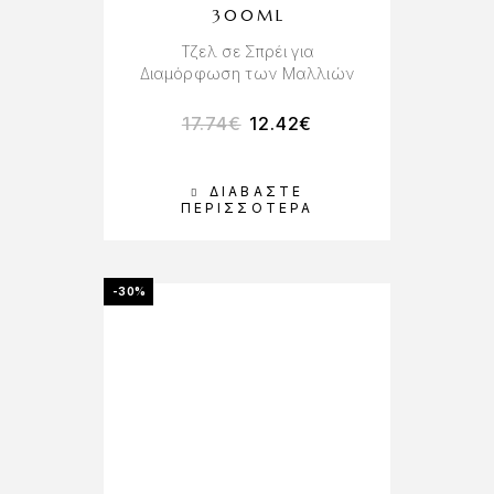
300ML
Τζελ σε Σπρέι για
Διαμόρφωση των Μαλλιών
17.74
€
12.42
€
ΔΙΑΒΆΣΤΕ
ΠΕΡΙΣΣΌΤΕΡΑ
-30%