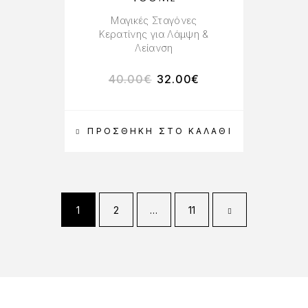
Μαγικές Σταγόνες
Κερατίνης για Λάμψη &
Λείανση
40.00
€
32.00
€
ΠΡΟΣΘΉΚΗ ΣΤΟ ΚΑΛΆΘΙ
1
2
…
11