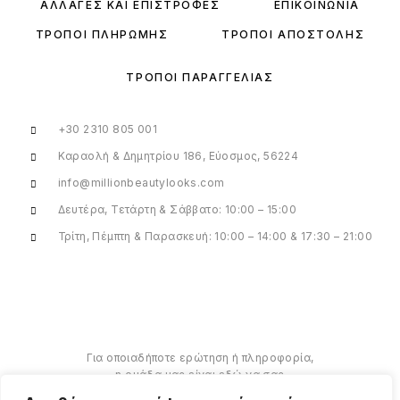
ΑΛΛΑΓΈΣ ΚΑΙ ΕΠΙΣΤΡΟΦΈΣ
ΕΠΙΚΟΙΝΩΝΊΑ
ΤΡΌΠΟΙ ΠΛΗΡΩΜΉΣ
ΤΡΌΠΟΙ ΑΠΟΣΤΟΛΉΣ
ΤΡΌΠΟΙ ΠΑΡΑΓΓΕΛΊΑΣ
+30 2310 805 001
Καραολή & Δημητρίου 186, Εύοσμος, 56224
info@millionbeautylooks.com
Δευτέρα, Τετάρτη & Σάββατο: 10:00 – 15:00
Τρίτη, Πέμπτη & Παρασκευή: 10:00 – 14:00 & 17:30 – 21:00
Για οποιαδήποτε ερώτηση ή πληροφορία,
η ομάδα μας είναι εδώ να σας
υποστηρίξει. Θα χαρούμε να σας