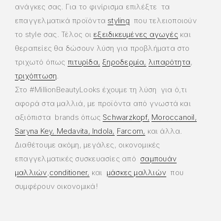
ανάγκες σας. Για το φινίρισμα επιλέξτε τα
επαγγελματικά προϊόντα
styling
που τελειοποιούν
το style σας. Τέλος οι
εξειδικευμένες αγωγές
και
θεραπείες θα δώσουν λύση για προβλήματα στο
τριχωτό όπως
πιτυρίδα,
ξηροδερμία,
λιπαρότητα
,
τριχόπτωση
.
Στο #MillionBeautyLooks έχουμε τη λύση για ό,τι
αφορά στα μαλλιά, με προϊόντα από γνωστά και
αξιόπιστα brands όπως
Schwarzkopf,
Moroccanoil,
Saryna Key,
Medavita,
Indola,
Farcom,
και άλλα.
Διαθέτουμε ακόμη, μεγάλες, οικονομικές
επαγγελματικές συσκευασίες από
σαμπουάν
μαλλιών
,
conditioner,
και
μάσκες μαλλιών
που
συμφέρουν οικονομικά!