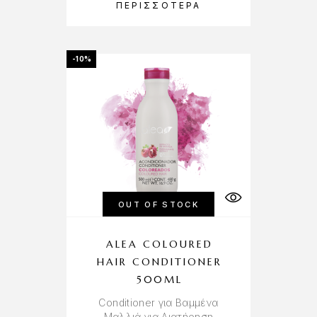
ΠΕΡΙΣΣΌΤΕΡΑ
-10%
OUT OF STOCK
ALEA COLOURED
HAIR CONDITIONER
500ML
Conditioner για Βαμμένα
Μαλλιά για Διατήρηση