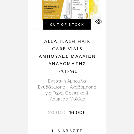
OUT OF STOCK
ALEA FLASH HAIR
CARE VIALS
ΑΜΠΟΎΛΕΣ ΜΑΛΛΙΏΝ
ΑΝΑΔΌΜΗΣΗΣ
3X15ML
Εντατική Αμπούλα
Ενυδάτωσης – Αναδόμησης
για Γερά, Θρεπτικά &
Λαμπερά Μαλλιά
20.00
€
16.00
€
ΔΙΑΒΆΣΤΕ