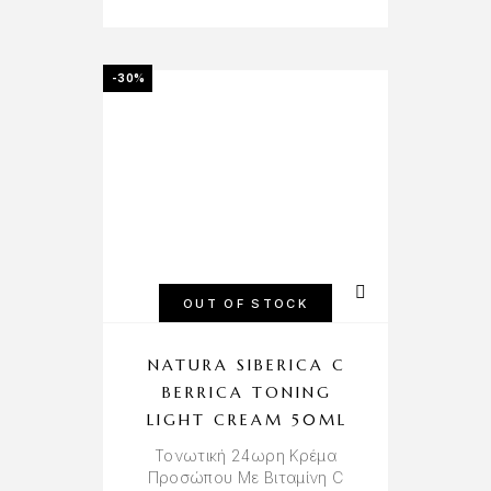
-30%
OUT OF STOCK
NATURA SIBERICA C
BERRICA TONING
LIGHT CREAM 50ML
Τονωτική 24ωρη Κρέμα
Προσώπου Με Βιταμίνη C