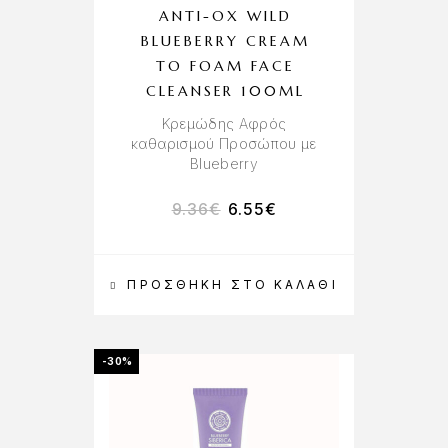
ANTI-OX WILD
BLUEBERRY CREAM
TO FOAM FACE
CLEANSER 100ML
Κρεμώδης Αφρός
καθαρισμού Προσώπου με
Βlueberry
9.36
€
6.55
€
ΠΡΟΣΘΉΚΗ ΣΤΟ ΚΑΛΆΘΙ
-30%