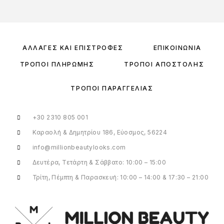
ΑΛΛΑΓΈΣ ΚΑΙ ΕΠΙΣΤΡΟΦΈΣ
ΕΠΙΚΟΙΝΩΝΊΑ
ΤΡΌΠΟΙ ΠΛΗΡΩΜΉΣ
ΤΡΌΠΟΙ ΑΠΟΣΤΟΛΉΣ
ΤΡΌΠΟΙ ΠΑΡΑΓΓΕΛΊΑΣ
+30 2310 805 001
Καραολή & Δημητρίου 186, Εύοσμος, 56224
info@millionbeautylooks.com
Δευτέρα, Τετάρτη & Σάββατο: 10:00 – 15:00
Τρίτη, Πέμπτη & Παρασκευή: 10:00 – 14:00 & 17:30 – 21:00