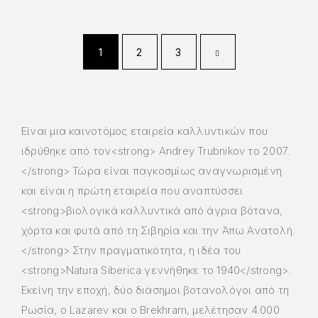
1
2
3
Είναι μια καινοτόμος εταιρεία καλλυντικών που
ιδρύθηκε από τον<strong> Andrey Trubnikov το 2007.
</strong> Τώρα είναι παγκοσμίως αναγνωρισμένη
και είναι η πρώτη εταιρεία που αναπτύσσει
<strong>βιολογικά καλλυντικά από άγρια ​​βότανα,
χόρτα και φυτά από τη Σιβηρία και την Άπω Ανατολή.
</strong> Στην πραγματικότητα, η ιδέα του
<strong>Natura Siberica γεννήθηκε το 1940</strong>.
Εκείνη την εποχή, δύο διάσημοι βοτανολόγοι από τη
Ρωσία, ο Lazarev και ο Brekhram, μελέτησαν 4.000