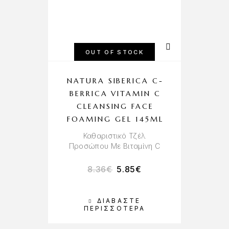
OUT OF STOCK
NATURA SIBERICA C-
BERRICA VITAMIN C
CLEANSING FACE
FOAMING GEL 145ML
Καθαριστικό Τζέλ
Προσώπου Με Βιταμίνη C
8.36
€
5.85
€
ΔΙΑΒΆΣΤΕ
ΠΕΡΙΣΣΌΤΕΡΑ