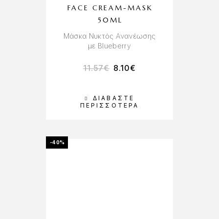
FACE CREAM-MASK
50ML
Μάσκα Νυκτός Ανανέωσης
με Blueberry
11.57
€
8.10
€
ΔΙΑΒΆΣΤΕ
ΠΕΡΙΣΣΌΤΕΡΑ
-40%