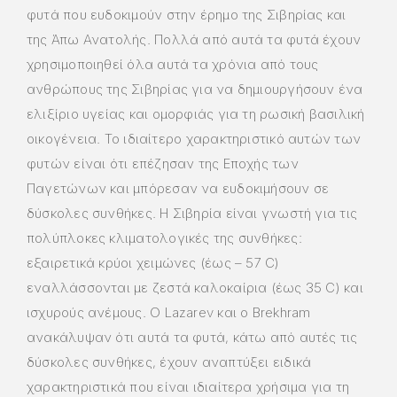
φυτά που ευδοκιμούν στην έρημο της Σιβηρίας και
της Άπω Ανατολής. Πολλά από αυτά τα φυτά έχουν
χρησιμοποιηθεί όλα αυτά τα χρόνια από τους
ανθρώπους της Σιβηρίας για να δημιουργήσουν ένα
ελιξίριο υγείας και ομορφιάς για τη ρωσική βασιλική
οικογένεια. Το ιδιαίτερο χαρακτηριστικό αυτών των
φυτών είναι ότι επέζησαν της Εποχής των
Παγετώνων και μπόρεσαν να ευδοκιμήσουν σε
δύσκολες συνθήκες. Η Σιβηρία είναι γνωστή για τις
πολύπλοκες κλιματολογικές της συνθήκες:
εξαιρετικά κρύοι χειμώνες (έως – 57 C)
εναλλάσσονται με ζεστά καλοκαίρια (έως 35 C) και
ισχυρούς ανέμους. Ο Lazarev και ο Brekhram
ανακάλυψαν ότι αυτά τα φυτά, κάτω από αυτές τις
δύσκολες συνθήκες, έχουν αναπτύξει ειδικά
χαρακτηριστικά που είναι ιδιαίτερα χρήσιμα για τη