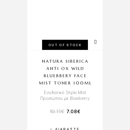
OUT OF STOCK
NATURA SIBERICA
ANTI OX WILD
BLUEBBERY FACE
MIST TONER 100ML
Ενυδατικό Σπρέι Mist
Προσώπου με Blueberry
10.11
€
7.08
€
ΔΙΑΒΆΣΤΕ