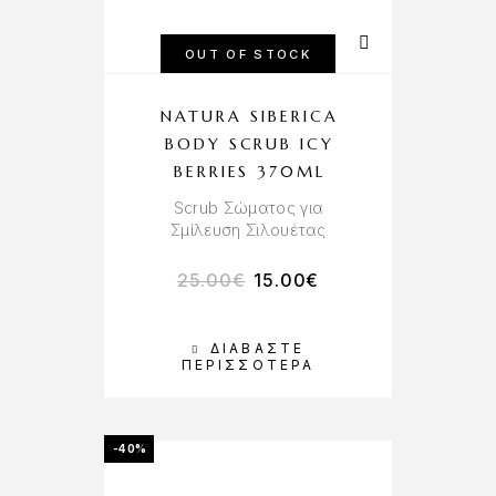
OUT OF STOCK
NATURA SIBERICA
BODY SCRUB ICY
BERRIES 370ML
Scrub Σώματος για
Σμίλευση Σιλουέτας
25.00
€
15.00
€
ΔΙΑΒΆΣΤΕ
ΠΕΡΙΣΣΌΤΕΡΑ
-40%