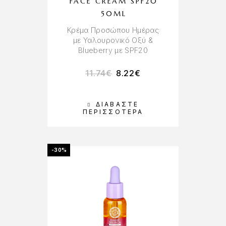
FACE CREAM SPF20
50ML
Κρέμα Προσώπου Ημέρας
με Υαλουρονικό Οξύ &
Blueberry με SPF20
11.74
€
8.22
€
ΔΙΑΒΆΣΤΕ
ΠΕΡΙΣΣΌΤΕΡΑ
-30%