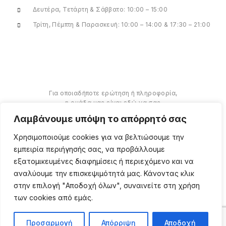
Δευτέρα, Τετάρτη & Σάββατο: 10:00 – 15:00
Τρίτη, Πέμπτη & Παρασκευή: 10:00 – 14:00 & 17:30 – 21:00
Για οποιαδήποτε ερώτηση ή πληροφορία,
η ομάδα μας είναι εδώ να σας
υποστηρίξει. Θα χαρούμε να σας
Λαμβάνουμε υπόψη το απόρρητό σας
βοηθήσουμε.
Χρησιμοποιούμε cookies για να βελτιώσουμε την
ΠΕΡΙΣΣΌΤΕΡΑ
εμπειρία περιήγησής σας, να προβάλλουμε
εξατομικευμένες διαφημίσεις ή περιεχόμενο και να
αναλύουμε την επισκεψιμότητά μας. Κάνοντας κλικ
στην επιλογή "Αποδοχή όλων", συναινείτε στη χρήση
των cookies από εμάς.
Copyright ©
2026
Million
Beauty Looks. All Right
Reserved. Κατασκευή
PRIVACY POLICY
TERMS
eShop
Webgrams
.
Προσαρμογή
Απόρριψη
Αποδοχή