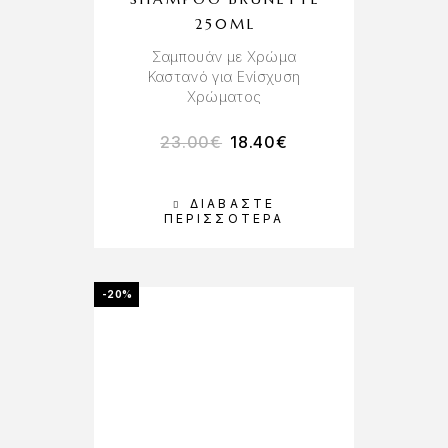
250ML
Σαμπουάν με Χρώμα
Καστανό για Ενίσχυση
Χρώματος
23.00
€
18.40
€
ΔΙΑΒΆΣΤΕ
ΠΕΡΙΣΣΌΤΕΡΑ
-20%