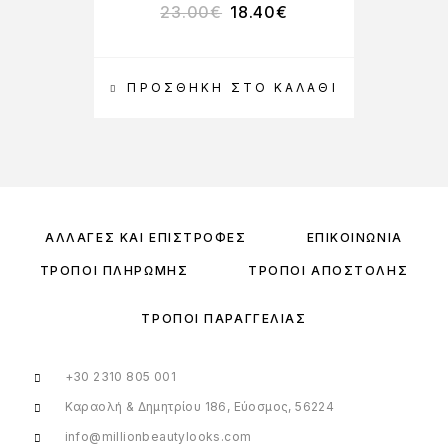
23.00
€
18.40
€
ΠΡΟΣΘΉΚΗ ΣΤΟ ΚΑΛΆΘΙ
ΑΛΛΑΓΈΣ ΚΑΙ ΕΠΙΣΤΡΟΦΈΣ
ΕΠΙΚΟΙΝΩΝΊΑ
ΤΡΌΠΟΙ ΠΛΗΡΩΜΉΣ
ΤΡΌΠΟΙ ΑΠΟΣΤΟΛΉΣ
ΤΡΌΠΟΙ ΠΑΡΑΓΓΕΛΊΑΣ
+30 2310 805 001
Καραολή & Δημητρίου 186, Εύοσμος, 56224
info@millionbeautylooks.com