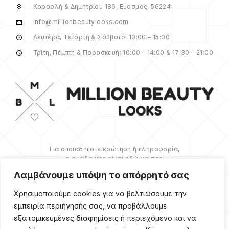
Καραολή & Δημητρίου 186, Εύοσμος, 56224
info@millionbeautylooks.com
Δευτέρα, Τετάρτη & Σάββατο: 10:00 – 15:00
Τρίτη, Πέμπτη & Παρασκευή: 10:00 – 14:00 & 17:30 – 21:00
Για οποιαδήποτε ερώτηση ή πληροφορία,
η ομάδα μας είναι εδώ να σας
υποστηρίξει. Θα χαρούμε να σας
Λαμβάνουμε υπόψη το απόρρητό σας
βοηθήσουμε.
Χρησιμοποιούμε cookies για να βελτιώσουμε την
ΠΕΡΙΣΣΌΤΕΡΑ
εμπειρία περιήγησής σας, να προβάλλουμε
εξατομικευμένες διαφημίσεις ή περιεχόμενο και να