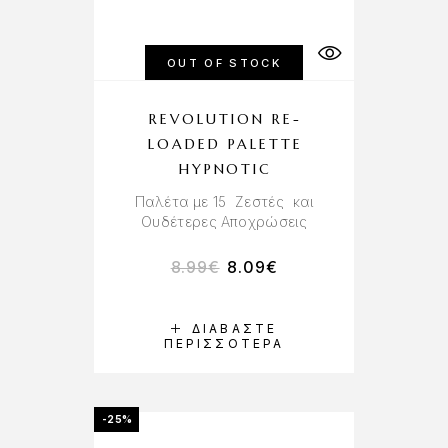
OUT OF STOCK
REVOLUTION RE-
LOADED PALETTE
HYPNOTIC
Παλέτα με 15 Ζεστές και
Ουδέτερες Αποχρώσεις
8.99
€
8.09
€
ΔΙΑΒΆΣΤΕ
ΠΕΡΙΣΣΌΤΕΡΑ
-25%