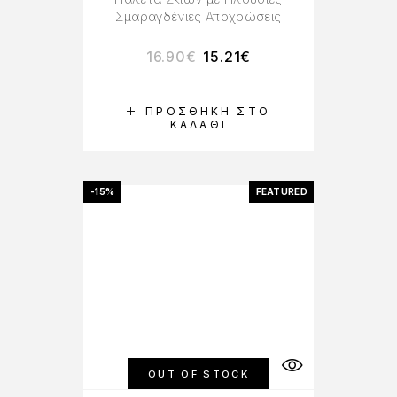
Σμαραγδένιες Αποχρώσεις
16.90
€
15.21
€
ΠΡΟΣΘΉΚΗ ΣΤΟ
ΚΑΛΆΘΙ
-15%
FEATURED
OUT OF STOCK