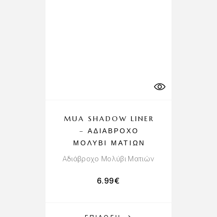
MUA SHADOW LINER
– ΑΔΙΆΒΡΟΧΟ
ΜΟΛΎΒΙ ΜΑΤΙΏΝ
Αδιάβροχο Μολύβι Ματιών
6.99
€