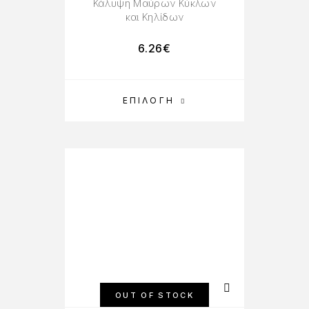
Κάλυψη Μαύρων Κύκλων
και Κηλίδων
6.26
€
ΕΠΙΛΟΓΉ
OUT OF STOCK