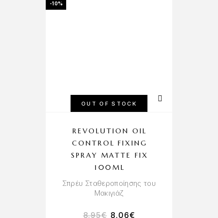
-10%
OUT OF STOCK
REVOLUTION OIL
CONTROL FIXING
SPRAY MATTE FIX
100ML
Σπρέυ Σταθεροποίησης του
Μακιγιάζ
8.95
€
8.06
€