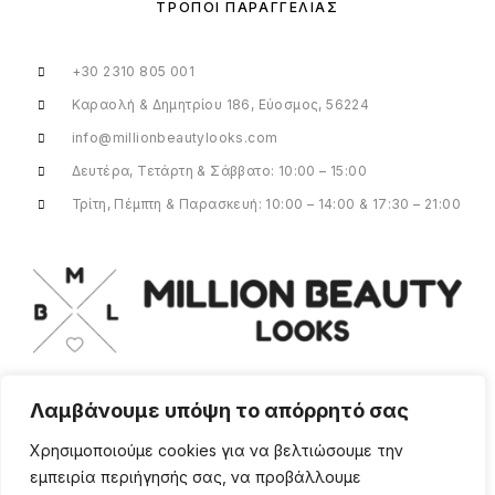
ΤΡΌΠΟΙ ΠΑΡΑΓΓΕΛΊΑΣ
+30 2310 805 001
Καραολή & Δημητρίου 186, Εύοσμος, 56224
info@millionbeautylooks.com
Δευτέρα, Τετάρτη & Σάββατο: 10:00 – 15:00
Τρίτη, Πέμπτη & Παρασκευή: 10:00 – 14:00 & 17:30 – 21:00
Λαμβάνουμε υπόψη το απόρρητό σας
Για οποιαδήποτε ερώτηση ή πληροφορία,
η ομάδα μας είναι εδώ να σας
Χρησιμοποιούμε cookies για να βελτιώσουμε την
υποστηρίξει. Θα χαρούμε να σας
εμπειρία περιήγησής σας, να προβάλλουμε
βοηθήσουμε.