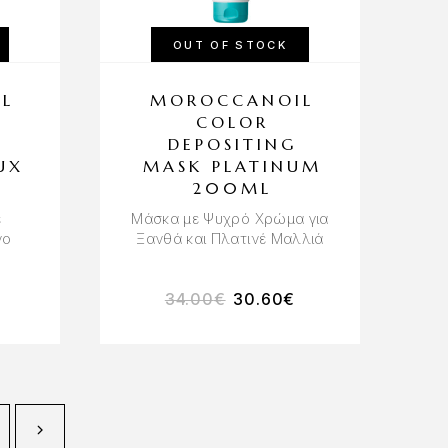
OUT OF STOCK
L
MOROCCANOIL
COLOR
DEPOSITING
UX
MASK PLATINUM
200ML
ε
Μάσκα με Ψυχρό Χρώμα για
νο
Ξανθά και Πλατινέ Μαλλιά
34.00
€
30.60
€