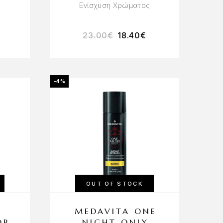
Ενίσχυση Χρώματος
23.00
€
18.40
€
-4%
OUT OF STOCK
MEDAVITA ONE
OR
NIGHT ONLY