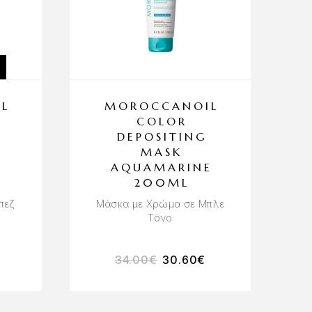
L
MOROCCANOIL
COLOR
DEPOSITING
MASK
AQUAMARINE
200ML
πεζ
Μάσκα με Χρώμα σε Μπλε
Τόνο
34.00
€
30.60
€