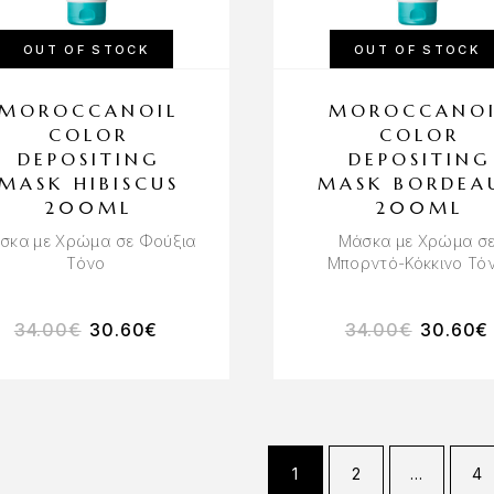
OUT OF STOCK
OUT OF STOCK
MOROCCANOIL
MOROCCANOI
COLOR
COLOR
DEPOSITING
DEPOSITING
MASK HIBISCUS
MASK BORDEA
200ML
200ML
σκα με Χρώμα σε Φούξια
Μάσκα με Χρώμα σ
Τόνο
Μπορντό-Κόκκινο Τό
34.00
€
30.60
€
34.00
€
30.60
€
1
2
…
4