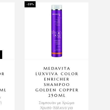
-20%
MEDAVITA
OR
LUXVIVA COLOR
ENRICHER
SHAMPOO
0ML
GOLDEN COPPER
250ML
α
η
Σαμπουάν με Χρώμα
Χρυσό-Χάλκινο για