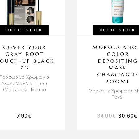
OUT OF STOCK
OUT OF STOCK
COVER YOUR
MOROCCANOI
GRAY ROOT
COLOR
OUCH-UP BLACK
DEPOSITING
7G
MASK
CHAMPAGNE
Προσωρινό Χρώμα για
200ML
Λευκά Μαλλιά Τύπου
«Μάσκαρα»- Μαύρο
Μάσκα με Χρώμα σε Μ
Τόνο
7.90
€
34.00
€
30.60
€