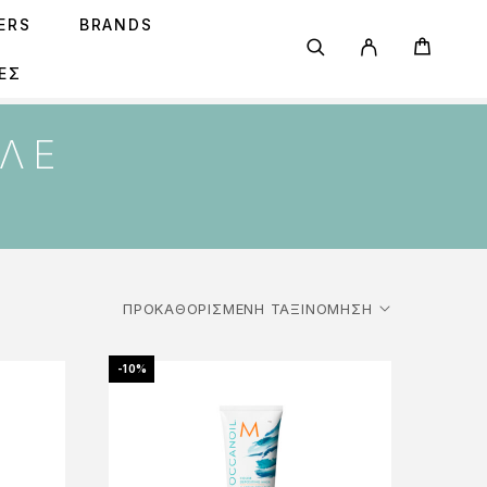
SERS
BRANDS
ΕΣ
ΦΛΈ
-10%