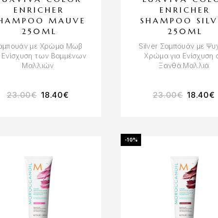
ENRICHER
ENRICHER
HAMPOO MAUVE
SHAMPOO SILV
250ML
250ML
αμπουάν με Χρώμα Μωβ
Silver Σαμπουάν με Ψυ
α Ενίσχυση των Βαμμένων
Χρώμα για Ενίσχυση 
Μαλλιών
Ξανθά Μαλλιά
23.00
€
18.40
€
23.00
€
18.40
€
-10%