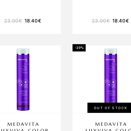
23.00
€
18.40
€
23.00
€
18.40
€
-20%
OUT OF STOCK
MEDAVITA
MEDAVITA
LUXVIVA COLOR
LUXVIVA COL