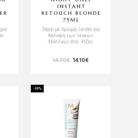
INSTANT
ER
RETOUCH BLONDE
75ML
χρό
Σπρέι με Χρώμα Ξανθό για
σε
Κάλυψη των Λευκών
Μαλλιών στις Ρίζες
14.70
€
14.10
€
-10%