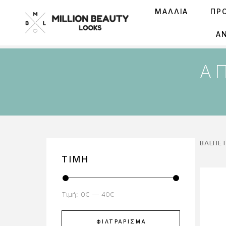
ΜΑΛΛΙΑ
ΠΡ
Ά
Α
ΒΛΈΠΕΤ
ΤΙΜΉ
Τιμή:
0€
—
40€
ΦΙΛΤΡΆΡΙΣΜΑ