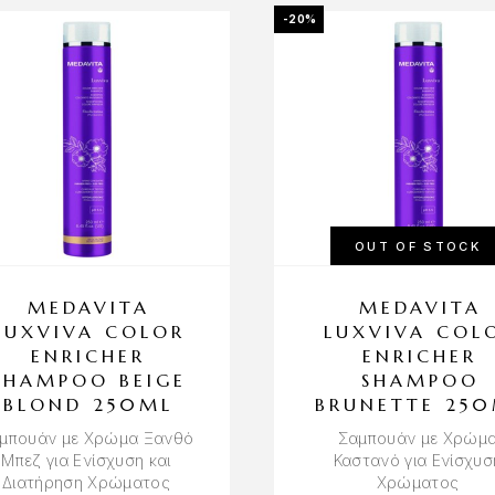
-20%
OUT OF STOCK
MEDAVITA
MEDAVITA
LUXVIVA COLOR
LUXVIVA COL
ENRICHER
ENRICHER
SHAMPOO BEIGE
SHAMPOO
BLOND 250ML
BRUNETTE 25
μπουάν με Χρώμα Ξανθό
Σαμπουάν με Χρώμ
Μπεζ για Ενίσχυση και
Καστανό για Ενίσχυσ
Διατήρηση Χρώματος
Χρώματος