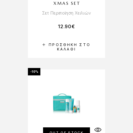
XMAS SET
Σετ Περιποίηση Χειλιών
12.90
€
ΠΡΟΣΘΉΚΗ ΣΤΟ
ΚΑΛΆΘΙ
-10%
OUT OF STOCK