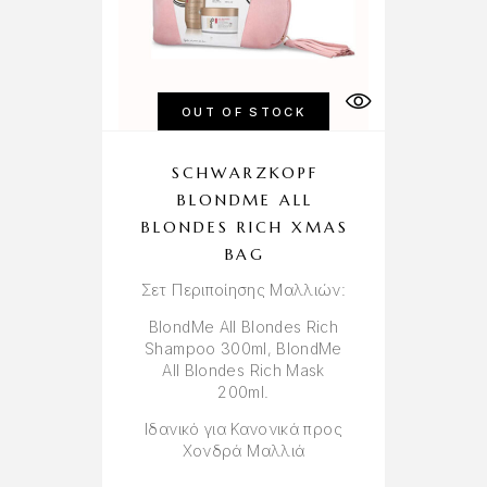
OUT OF STOCK
SCHWARZKOPF
BLONDME ALL
BLONDES RICH XMAS
BAG
Σετ Περιποίησης Μαλλιών:
BlondMe All Blondes Rich
Shampoo 300ml, BlondMe
All Blondes Rich Mask
200ml.
Ιδανικό για Κανονικά προς
Χονδρά Μαλλιά