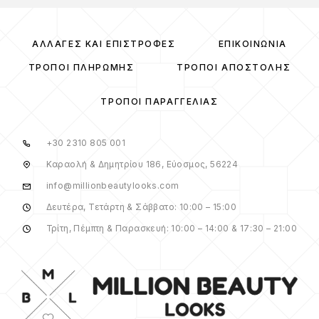
ΑΛΛΑΓΈΣ ΚΑΙ ΕΠΙΣΤΡΟΦΈΣ
ΕΠΙΚΟΙΝΩΝΊΑ
ΤΡΌΠΟΙ ΠΛΗΡΩΜΉΣ
ΤΡΌΠΟΙ ΑΠΟΣΤΟΛΉΣ
ΤΡΌΠΟΙ ΠΑΡΑΓΓΕΛΊΑΣ
+30 2310 805 001
Καραολή & Δημητρίου 186, Εύοσμος, 56224
info@millionbeautylooks.com
Δευτέρα, Τετάρτη & Σάββατο: 10:00 – 15:00
Τρίτη, Πέμπτη & Παρασκευή: 10:00 – 14:00 & 17:30 – 21:00