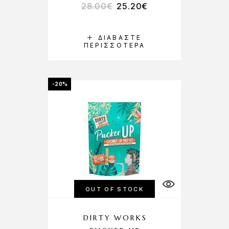
28.00
€
25.20
€
ΔΙΑΒΆΣΤΕ
ΠΕΡΙΣΣΌΤΕΡΑ
-20%
OUT OF STOCK
DIRTY WORKS