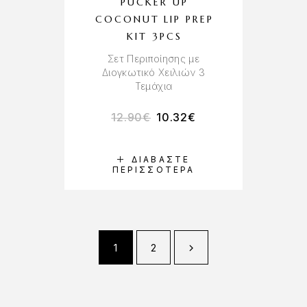
PUCKER UP
COCONUT LIP PREP
KIT 3PCS
Σετ Περιποίησης με
Διογκωτικό Χειλιών 3
Τεμάχια
12.90
€
10.32
€
ΔΙΑΒΆΣΤΕ
ΠΕΡΙΣΣΌΤΕΡΑ
1
2