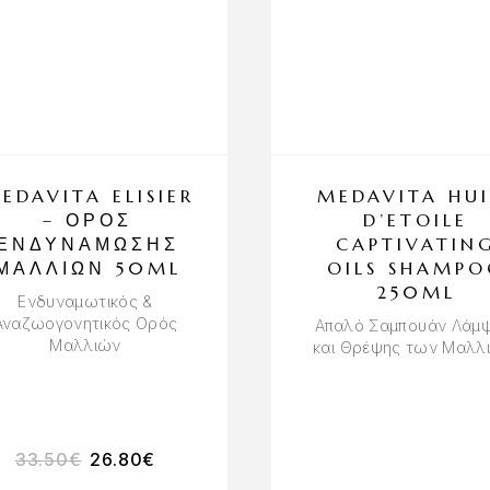
EDAVITA ELISIER
MEDAVITA HUI
– ΟΡΌΣ
D’ETOILE
ΕΝΔΥΝΆΜΩΣΗΣ
CAPTIVATIN
ΜΑΛΛΙΏΝ 50ML
OILS SHAMPO
250ML
Ενδυναμωτικός &
Αναζωογονητικός Ορός
Απαλό Σαμπουάν Λάμ
Μαλλιών
και Θρέψης των Μαλλ
33.50
€
26.80
€