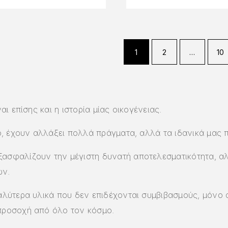
1
2
…
10
αι επίσης και η ιστορία μίας οικογένειας.
ιο, έχουν αλλάξει πολλά πράγματα, αλλά τα ιδανικά μας 
ξασφαλίζουν την μέγιστη δυνατή αποτελεσματικότητα, α
ών.
καλύτερα υλικά που δεν επιδέχονται συμβιβασμούς, μόνο 
 προσοχή από όλο τον κόσμο.