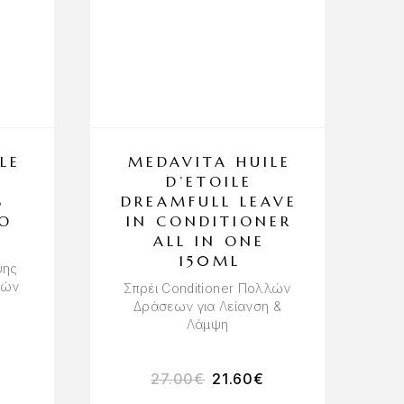
LE
MEDAVITA HUILE
D’ETOILE
G
DREAMFULL LEAVE
O
IN CONDITIONER
ALL IN ONE
150ML
ψης
ιών
Σπρέι Conditioner Πολλών
Δράσεων για Λείανση &
Λάμψη
27.00
€
21.60
€