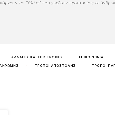
πάρχουν και ‘’άλλα’’ που χρήζουν προστασίας: οι άνθρωπ
ΑΛΛΑΓΈΣ ΚΑΙ ΕΠΙΣΤΡΟΦΈΣ
ΕΠΙΚΟΙΝΩΝΊΑ
ΠΛΗΡΩΜΉΣ
ΤΡΌΠΟΙ ΑΠΟΣΤΟΛΉΣ
ΤΡΌΠΟΙ ΠΑ