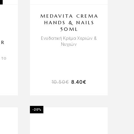
MEDAVITA CREMA
HANDS & NAILS
50ML
Ενυδατική Κρέμα Χεριών &
AR
Νυχιών
 το
10.50
€
8.40
€
-20%