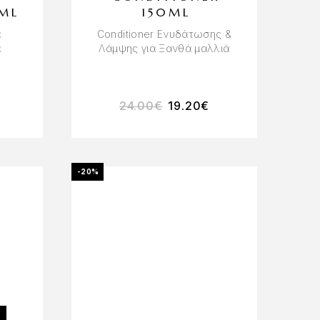
ML
150ML
ά
Conditioner Ενυδάτωσης &
ά
Λάμψης για Ξανθά μαλλιά
24.00
€
19.20
€
-20%