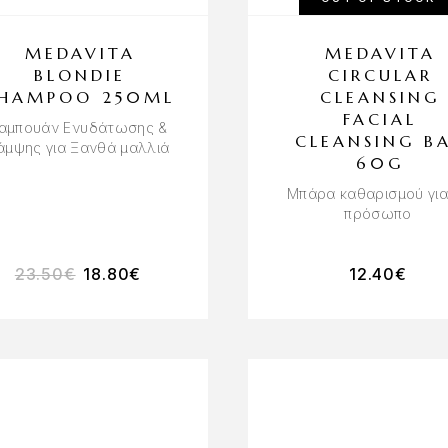
MEDAVITA
MEDAVITA
BLONDIE
CIRCULAR
SHAMPOO 250ML
CLEANSING
FACIAL
αμπουάν Ενυδάτωσης &
CLEANSING B
άμψης για Ξανθά μαλλιά
60G
Μπάρα καθαρισμού για
πρόσωπο
23.50
€
18.80
€
12.40
€