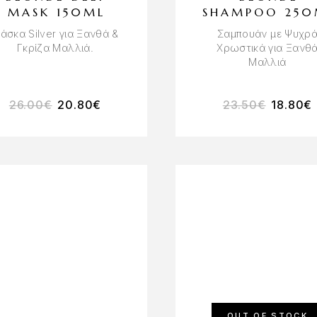
MASK 150ML
SHAMPOO 250
άσκα Silver για Ξανθά &
Σαμπουάν με Ψυχρ
Γκρίζα Μαλλιά.
Χρωστικά για Ξανθ
Μαλλιά
26.00
€
20.80
€
23.50
€
18.80
€
OUT OF STOCK