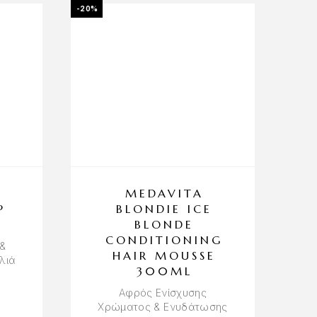
-20%
MEDAVITA
P
BLONDIE ICE
L
BLONDE
CONDITIONING
&
HAIR MOUSSE
λιά
300ML
Αφρός Ενίσχυσης
Χρώματος & Ενυδάτωσης