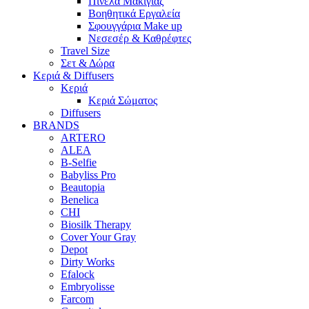
Πινέλα Μακιγιάζ
Βοηθητικά Εργαλεία
Σφουγγάρια Make up
Νεσεσέρ & Καθρέφτες
Travel Size
Σετ & Δώρα
Κεριά & Diffusers
Κεριά
Κεριά Σώματος
Diffusers
BRANDS
ARTERO
ALEA
B-Selfie
Babyliss Pro
Beautopia
Benelica
CHI
Biosilk Therapy
Cover Your Gray
Depot
Dirty Works
Efalock
Embryolisse
Farcom