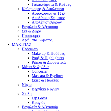
Γαλακτώματα & Κρέμες
Καθαρισμός & Απολέπιση
Αφρόλουτρα & Τζέλ
Απολέπιση Σώματος
Απολέπιση Άκρων
Εργαλεία & Αξεσουάρ
Σετ & Δώρα
Προσφορές
Αρώματα Σώματος
ΜΑΚΙΓΙΑΖ
Πρόσωπο
Make up & Πούδρες
Ρουζ & Highlighters
Primer & Διορθωτικά
Μάτια & Φρύδια
Concealer
Mascara & Eyeliner
Σκιές & Παλέτες
Νύχια
Βερνίκια Νυχιών
Χείλη
Lip Gloss
Κραγιόν
Εργαλεία & Αξεσουάρ