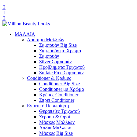
ΜΑΛΛΙΑ
Λούσιμο Μαλλιών
Σαμπουάν Big Size
Σαμπουάν με Χρώμα
Σαμπουάν
Silver Σαμπουάν
Προβλήματα Τριχωτού
Sulfate Free Σαμπουάν
Conditioner & Κρέμες
Conditioner Big Size
Conditioner με Χρώμα
Κρέμες Conditioner
Σπρέι Conditioner
Εντατική Περιποίηση
Θεραπείες Τριχωτού
Σέρουμ & Οροί
Μάσκες Μαλλιών
Λάδια Μαλλιών
Μάσκες Big Size