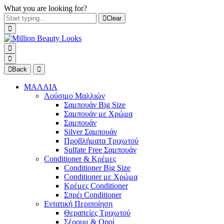
What you are looking for?
Clear
Back
ΜΑΛΛΙΑ
Λούσιμο Μαλλιών
Σαμπουάν Big Size
Σαμπουάν με Χρώμα
Σαμπουάν
Silver Σαμπουάν
Προβλήματα Τριχωτού
Sulfate Free Σαμπουάν
Conditioner & Κρέμες
Conditioner Big Size
Conditioner με Χρώμα
Κρέμες Conditioner
Σπρέι Conditioner
Εντατική Περιποίηση
Θεραπείες Τριχωτού
Σέρουμ & Οροί