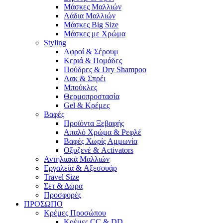
Μάσκες Μαλλιών
Λάδια Μαλλιών
Μάσκες Big Size
Μάσκες με Χρώμα
Styling
Αφροί & Σέρουμ
Κεριά & Πομάδες
Πούδρες & Dry Shampoo
Λακ & Σπρέι
Μπούκλες
Θερμοπροστασία
Gel & Κρέμες
Βαφές
Προϊόντα Ξεβαφής
Απαλό Χρώμα & Ρεφλέ
Βαφές Χωρίς Αμμωνία
Οξυζενέ & Activators
Αντηλιακά Μαλλιών
Εργαλεία & Aξεσουάρ
Travel Size
Σετ & Δώρα
Προσφορές
ΠΡΟΣΩΠΟ
Κρέμες Προσώπου
Κρέμες CC & DD