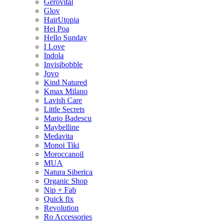
Gerovital
Glov
HairUtopia
Hei Poa
Hello Sunday
I Love
Indola
Invisibobble
Jovo
Kind Natured
Kmax Milano
Lavish Care
Little Secrets
Mario Badescu
Maybelline
Medavita
Monoi Tiki
Moroccanoil
MUA
Natura Siberica
Organic Shop
Nip + Fab
Quick fix
Revolution
Ro Accessories