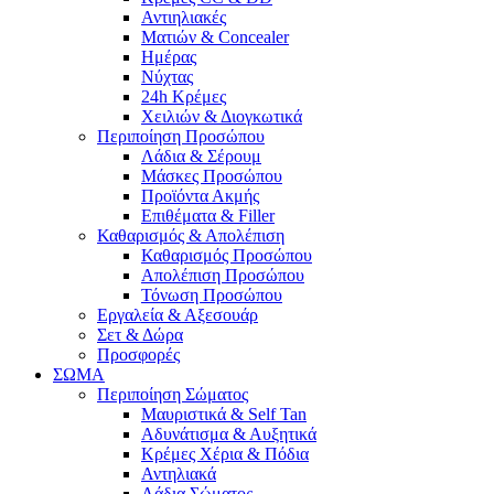
Αντιηλιακές
Ματιών & Concealer
Ημέρας
Νύχτας
24h Κρέμες
Χειλιών & Διογκωτικά
Περιποίηση Προσώπου
Λάδια & Σέρουμ
Μάσκες Προσώπου
Προϊόντα Ακμής
Επιθέματα & Filler
Καθαρισμός & Απολέπιση
Καθαρισμός Προσώπου
Απολέπιση Προσώπου
Τόνωση Προσώπου
Εργαλεία & Αξεσουάρ
Σετ & Δώρα
Προσφορές
ΣΩΜΑ
Περιποίηση Σώματος
Μαυριστικά & Self Tan
Αδυνάτισμα & Αυξητικά
Κρέμες Χέρια & Πόδια
Αντηλιακά
Λάδια Σώματος