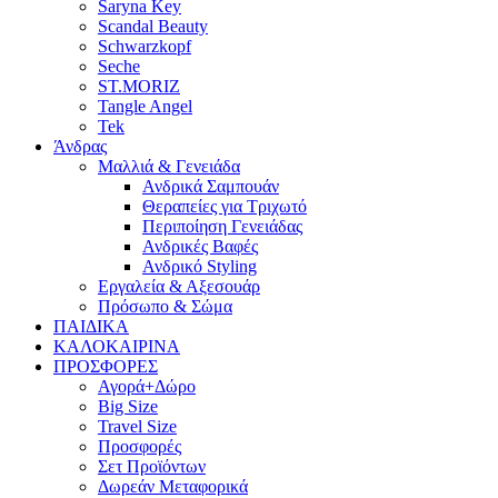
Saryna Key
Scandal Beauty
Schwarzkopf
Seche
ST.MORIZ
Tangle Angel
Tek
Άνδρας
Μαλλιά & Γενειάδα
Ανδρικά Σαμπουάν
Θεραπείες για Τριχωτό
Περιποίηση Γενειάδας
Ανδρικές Βαφές
Ανδρικό Styling
Εργαλεία & Αξεσουάρ
Πρόσωπο & Σώμα
ΠΑΙΔΙΚΑ
ΚΑΛΟΚΑΙΡΙΝΑ
ΠΡΟΣΦΟΡΕΣ
Αγορά+Δώρο
Big Size
Travel Size
Προσφορές
Σετ Προϊόντων
Δωρεάν Μεταφορικά