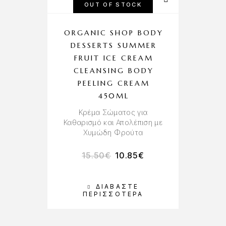
OUT OF STOCK
ORGANIC SHOP BODY
DESSERTS SUMMER
FRUIT ICE CREAM
CLEANSING BODY
PEELING CREAM
450ML
Κρέμα Σώματος για
Καθαρισμό και Απολέπιση με
Χυμώδη Φρούτα
15.50
€
10.85
€
ΔΙΑΒΆΣΤΕ
ΠΕΡΙΣΣΌΤΕΡΑ