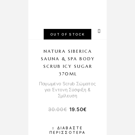
OUT OF STOCK
NATURA SIBERICA
SAUNA & SPA BODY
SCRUB ICY SUGAR
370ML
Παγωμένο Scrub Σώματος
για Έντονη Σύσφιξη &
Σμίλευση
30.00
€
19.50
€
ΔΙΑΒΆΣΤΕ
ΠΕΡΙΣΣΌΤΕΡΑ