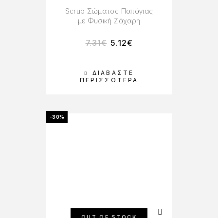
Scrub Σώματος Παπάγιας
με Φυσική Ζάχαρη
7.31
€
5.12
€
ΔΙΑΒΆΣΤΕ
ΠΕΡΙΣΣΌΤΕΡΑ
-30%
OUT OF STOCK