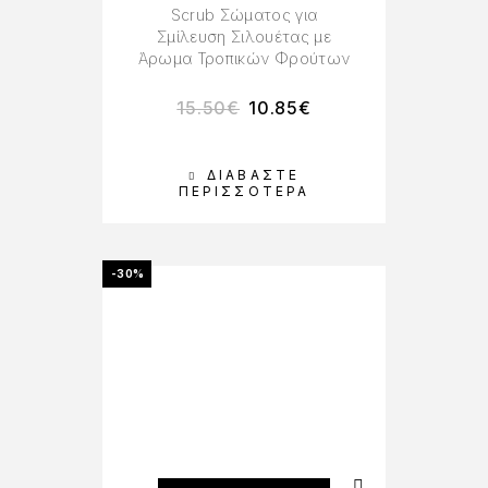
Scrub Σώματος για
Σμίλευση Σιλουέτας με
Άρωμα Τροπικών Φρούτων
15.50
€
10.85
€
ΔΙΑΒΆΣΤΕ
ΠΕΡΙΣΣΌΤΕΡΑ
-30%