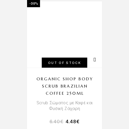
-30%
OUT OF STOCK
ORGANIC SHOP BODY
SCRUB BRAZILIAN
COFFEE 250ML
Scrub Σώματος με Καφέ και
Φυσική Ζάχαρη
6.40
€
4.48
€