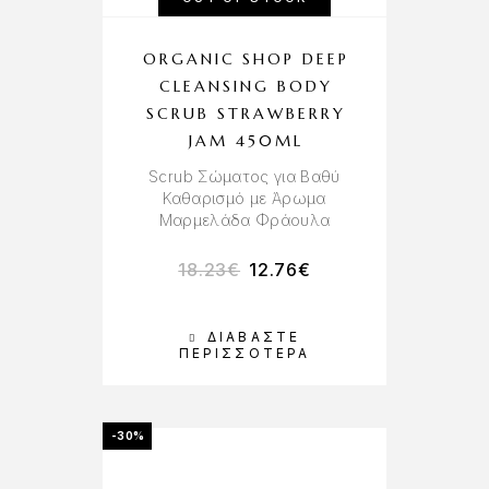
ORGANIC SHOP DEEP
CLEANSING BODY
SCRUB STRAWBERRY
JAM 450ML
Scrub Σώματος για Βαθύ
Καθαρισμό με Άρωμα
Μαρμελάδα Φράουλα
18.23
€
12.76
€
ΔΙΑΒΆΣΤΕ
ΠΕΡΙΣΣΌΤΕΡΑ
-30%