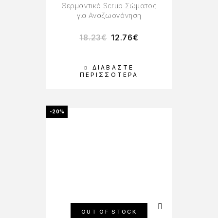
Θερμαντικό Scrub Σώματος
για Αναζωογόνηση
18.23
€
12.76
€
ΔΙΑΒΆΣΤΕ
ΠΕΡΙΣΣΌΤΕΡΑ
-20%
OUT OF STOCK