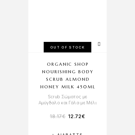
OUT OF STOCK
ORGANIC SHOP
NOURISHING BODY
SCRUB ALMOND
HONEY MILK 450ML
Scrub Σώματος με
Αμύγδαλο και Γάλα με Μέλι
18.17
€
12.72
€
ΔΙΑΒΆΣΤΕ