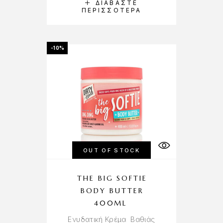
ΔΙΑΒΆΣΤΕ
ΠΕΡΙΣΣΌΤΕΡΑ
-10%
OUT OF STOCK
THE BIG SOFTIE
BODY BUTTER
400ML
Ενυδατική Κρέμα Βαθιάς