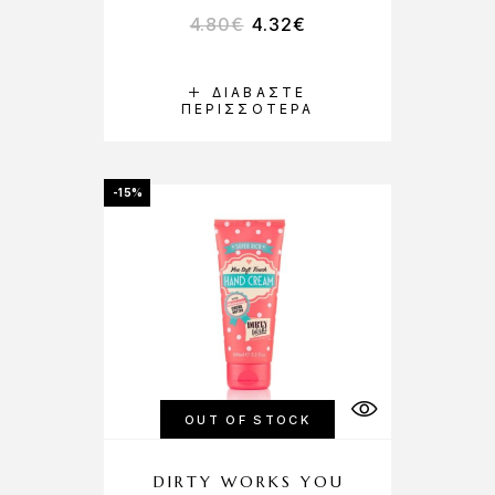
4.80
€
4.32
€
ΔΙΑΒΆΣΤΕ
ΠΕΡΙΣΣΌΤΕΡΑ
-15%
OUT OF STOCK
DIRTY WORKS YOU