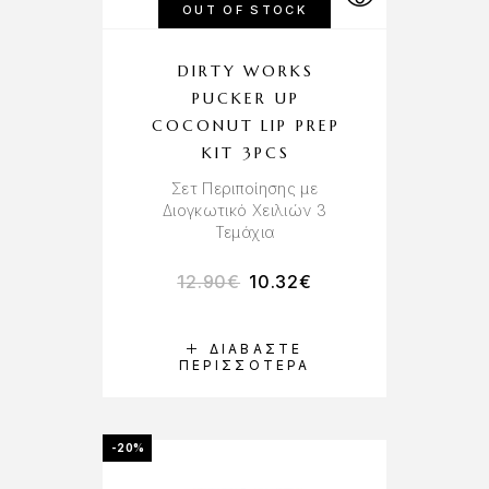
OUT OF STOCK
DIRTY WORKS
PUCKER UP
COCONUT LIP PREP
KIT 3PCS
Σετ Περιποίησης με
Διογκωτικό Χειλιών 3
Τεμάχια
12.90
€
10.32
€
ΔΙΑΒΆΣΤΕ
ΠΕΡΙΣΣΌΤΕΡΑ
-20%