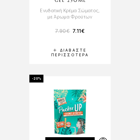
GEL 250ML
Ενυδατική Κρέμα Σώματος,
με Άρωμα Φρούτων
7.90
€
7.11
€
ΔΙΑΒΆΣΤΕ
ΠΕΡΙΣΣΌΤΕΡΑ
-20%