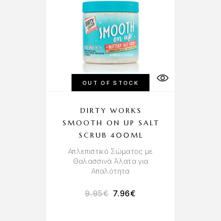
OUT OF STOCK
DIRTY WORKS
SMOOTH ON UP SALT
SCRUB 400ML
Απλεπιστικό Σώματος με
Θαλασσινά Άλατα για
Απαλότητα
9.95
€
7.96
€