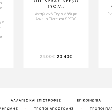
OIL SPRAY SPF30
α
150ML
νο
Αντηλιακό Ξηρό Λάδι με
Εν
Άρωμα Tiare και SPF30
age
,
e
24.00
€
20.40
€
ΑΛΛΑΓΈΣ ΚΑΙ ΕΠΙΣΤΡΟΦΈΣ
ΕΠΙΚΟΙΝΩΝΊΑ
ΠΛΗΡΩΜΉΣ
ΤΡΌΠΟΙ ΑΠΟΣΤΟΛΉΣ
ΤΡΌΠΟΙ ΠΑ