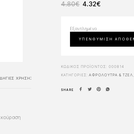
4.80
€
4.32
€
Εξαντλημένο
ΚΩΔΙΚΌΣ ΠΡΟΪΌΝΤΟΣ:
000814
ΚΑΤΗΓΟΡΊΕΣ:
ΑΦΡΌΛΟΥΤΡΑ & ΤΖΈΛ
ΔΗΓΊΕΣ ΧΡΉΣΗΣ
SHARE
εκούραση