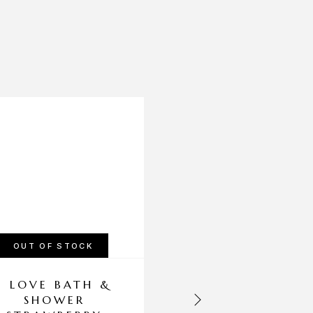
-15%
OUT OF STOCK
I LOVE BATH &
HEI POA PUR
SHOWER
TAHITI MONO