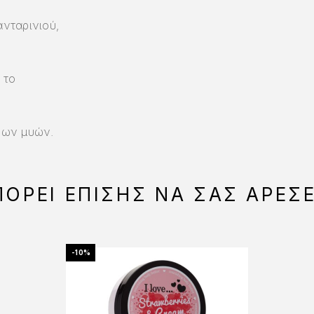
νταρινιού,
 το
νων μυών.
ΟΡΕΊ ΕΠΊΣΗΣ ΝΑ ΣΑΣ ΑΡΈΣ
-10%