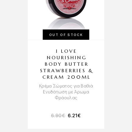
OUT OF STOCK
I LOVE
NOURISHING
BODY BUTTER
STRAWBERRIES &
CREAM 200ML
Κρέμα Σώματος για Βαθιά
Ενυδάτωση με Άρωμα
Φράουλας
6.90
€
6.21
€