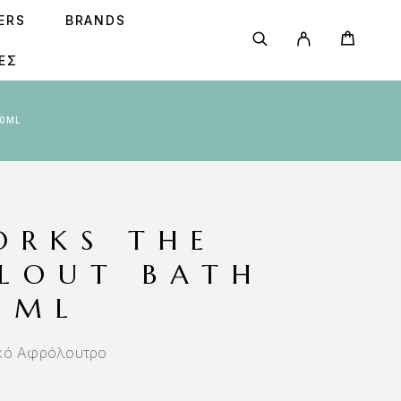
SERS
BRANDS
ΕΣ
50ML
ORKS THE
LLOUT BATH
0ML
ικό Αφρόλουτρο