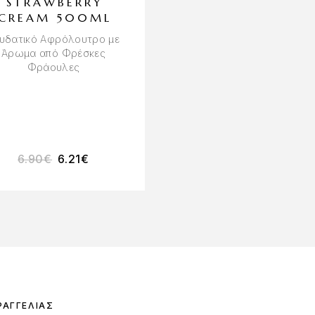
STRAWBERRY
OIL TIARE HAP
CREAM 500ML
100ML
υδατικό Αφρόλουτρο με
Συλλεκτικό Λάδι
Άρωμα από Φρέσκες
Πολλαπλών Χρήσεων
Φράουλες
Νότες Λουλουδιών κα
Βανίλια
6.90
€
6.21
€
15.80
€
13.43
€
ΡΑΓΓΕΛΊΑΣ