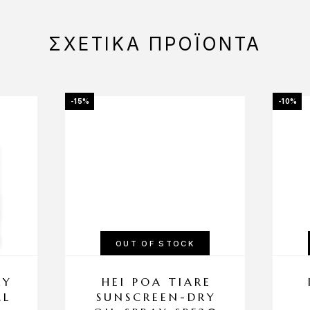
ΣΧΕΤΙΚΆ ΠΡΟΪΌΝΤΑ
-15%
-10%
OUT OF STOCK
RY
HEI POA TIARE
ML
SUNSCREEN-DRY