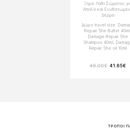
Ξηρό Λάδι Σώματος γι
Απαλό και Ενυδατωμέ
Δέρμα
Δώρο travel size: Dam
Repair She Butter 40ml
Damage Repair She
Shampoo 40ml, Damag
Repair She oil 10ml
49.00
€
41.65
€
ΤΡΌΠΟΙ 