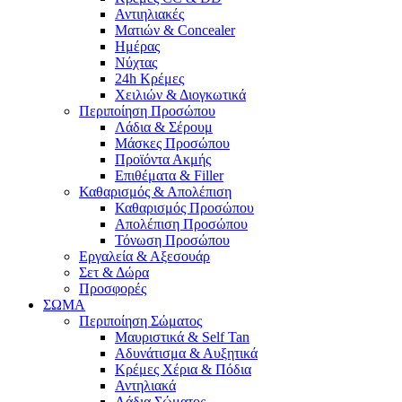
Αντιηλιακές
Ματιών & Concealer
Ημέρας
Νύχτας
24h Κρέμες
Χειλιών & Διογκωτικά
Περιποίηση Προσώπου
Λάδια & Σέρουμ
Μάσκες Προσώπου
Προϊόντα Ακμής
Επιθέματα & Filler
Καθαρισμός & Απολέπιση
Καθαρισμός Προσώπου
Απολέπιση Προσώπου
Τόνωση Προσώπου
Εργαλεία & Αξεσουάρ
Σετ & Δώρα
Προσφορές
ΣΩΜΑ
Περιποίηση Σώματος
Μαυριστικά & Self Tan
Αδυνάτισμα & Αυξητικά
Κρέμες Χέρια & Πόδια
Αντηλιακά
Λάδια Σώματος