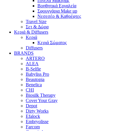
Πινέλα Μακιγιάζ
Βοηθητικά Εργαλεία
Σφουγγάρια Make up
Νεσεσέρ & Καθρέφτες
Travel Size
Σετ & Δώρα
Κεριά & Diffusers
Κεριά
Κεριά Σώματος
Diffusers
BRANDS
ARTERO
ALEA
B-Selfie
Babyliss Pro
Beautopia
Benelica
CHI
Biosilk Therapy
Cover Your Gray
Depot
Dirty Works
Efalock
Embryolisse
Farcom