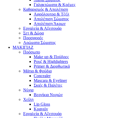
Γαλακτώματα & Κρέμες
Καθαρισμός & Απολέπιση
Αφρόλουτρα & Τζέλ
Απολέπιση Σώματος
Απολέπιση Άκρων
Εργαλεία & Αξεσουάρ
Σετ & Δώρα
Προσφορές
Αρώματα Σώματος
ΜΑΚΙΓΙΑΖ
Πρόσωπο
Make up & Πούδρες
Ρουζ & Highlighters
Primer & Διορθωτικά
Μάτια & Φρύδια
Concealer
Mascara & Eyeliner
Σκιές & Παλέτες
Νύχια
Βερνίκια Νυχιών
Χείλη
Lip Gloss
Κραγιόν
Εργαλεία & Αξεσουάρ