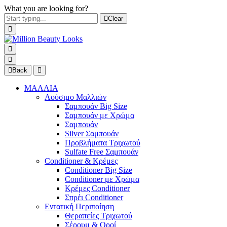
What you are looking for?
Clear
Back
ΜΑΛΛΙΑ
Λούσιμο Μαλλιών
Σαμπουάν Big Size
Σαμπουάν με Χρώμα
Σαμπουάν
Silver Σαμπουάν
Προβλήματα Τριχωτού
Sulfate Free Σαμπουάν
Conditioner & Κρέμες
Conditioner Big Size
Conditioner με Χρώμα
Κρέμες Conditioner
Σπρέι Conditioner
Εντατική Περιποίηση
Θεραπείες Τριχωτού
Σέρουμ & Οροί