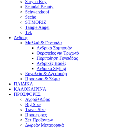
Saryna Key
Scandal Beauty
Schwarzkopf
Seche
ST.MORIZ
Tangle Angel
Tek
Άνδρας
Μαλλιά & Γενειάδα
Ανδρικά Σαμπουάν
Θεραπείες για Τριχωτό
Περιποίηση Γενειάδας
Ανδρικές Βαφές
Ανδρικό Styling
Εργαλεία & Αξεσουάρ
Πρόσωπο & Σώμα
ΠΑΙΔΙΚΑ
ΚΑΛΟΚΑΙΡΙΝΑ
ΠΡΟΣΦΟΡΕΣ
Αγορά+Δώρο
Big Size
Travel Size
Προσφορές
Σετ Προϊόντων
Δωρεάν Μεταφορικά