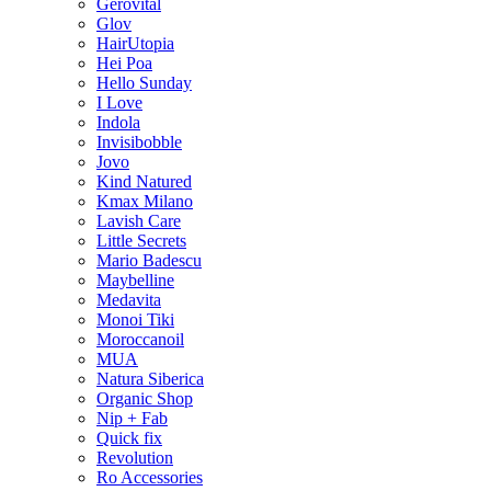
Gerovital
Glov
HairUtopia
Hei Poa
Hello Sunday
I Love
Indola
Invisibobble
Jovo
Kind Natured
Kmax Milano
Lavish Care
Little Secrets
Mario Badescu
Maybelline
Medavita
Monoi Tiki
Moroccanoil
MUA
Natura Siberica
Organic Shop
Nip + Fab
Quick fix
Revolution
Ro Accessories