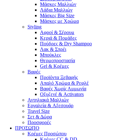
Μάσκες Μαλλιών
Λάδια Μαλλιών
Μάσκες Big Size
Μάσκες με Χρώμα
Styling
Αφροί & Σέρουμ
Κεριά & Πομάδες
Πούδρες & Dry Shampoo
Λακ & Σπρέι
Μπούκλες
Θερμοπροστασία
Gel & Κρέμες
Βαφές
Προϊόντα Ξεβαφής
Απαλό Χρώμα & Ρεφλέ
Βαφές Χωρίς Αμμωνία
Οξυζενέ & Activators
Αντηλιακά Μαλλιών
Εργαλεία & Aξεσουάρ
Travel Size
Σετ & Δώρα
Προσφορές
ΠΡΟΣΩΠΟ
Κρέμες Προσώπου
Κρέμες CC & DD