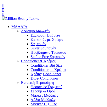
ΜΑΛΛΙΑ
Λούσιμο Μαλλιών
Σαμπουάν Big Size
Σαμπουάν με Χρώμα
Σαμπουάν
Silver Σαμπουάν
Προβλήματα Τριχωτού
Sulfate Free Σαμπουάν
Conditioner & Κρέμες
Conditioner Big Size
Conditioner με Χρώμα
Κρέμες Conditioner
Σπρέι Conditioner
Εντατική Περιποίηση
Θεραπείες Τριχωτού
Σέρουμ & Οροί
Μάσκες Μαλλιών
Λάδια Μαλλιών
Μάσκες Big Size