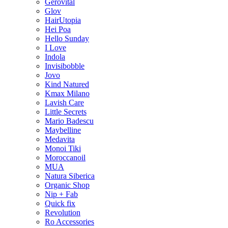
Gerovital
Glov
HairUtopia
Hei Poa
Hello Sunday
I Love
Indola
Invisibobble
Jovo
Kind Natured
Kmax Milano
Lavish Care
Little Secrets
Mario Badescu
Maybelline
Medavita
Monoi Tiki
Moroccanoil
MUA
Natura Siberica
Organic Shop
Nip + Fab
Quick fix
Revolution
Ro Accessories