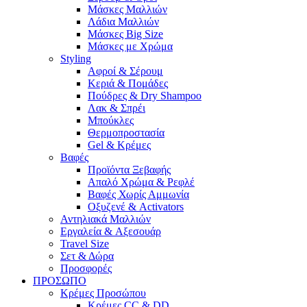
Μάσκες Μαλλιών
Λάδια Μαλλιών
Μάσκες Big Size
Μάσκες με Χρώμα
Styling
Αφροί & Σέρουμ
Κεριά & Πομάδες
Πούδρες & Dry Shampoo
Λακ & Σπρέι
Μπούκλες
Θερμοπροστασία
Gel & Κρέμες
Βαφές
Προϊόντα Ξεβαφής
Απαλό Χρώμα & Ρεφλέ
Βαφές Χωρίς Αμμωνία
Οξυζενέ & Activators
Αντηλιακά Μαλλιών
Εργαλεία & Aξεσουάρ
Travel Size
Σετ & Δώρα
Προσφορές
ΠΡΟΣΩΠΟ
Κρέμες Προσώπου
Κρέμες CC & DD