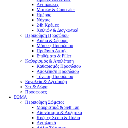
Αντιηλιακές
Ματιών & Concealer
Ημέρας
Νύχτας
24h Κρέμες
Χειλιών & Διογκωτικά
Περιποίηση Προσώπου
Λάδια & Σέρουμ
Μάσκες Προσώπου
Προϊόντα Ακμής
Επιθέματα & Filler
Καθαρισμός & Απολέπιση
Καθαρισμός Προσώπου
Απολέπιση Προσώπου
Τόνωση Προσώπου
Εργαλεία & Αξεσουάρ
Σετ & Δώρα
Προσφορές
ΣΩΜΑ
Περιποίηση Σώματος
Μαυριστικά & Self Tan
Αδυνάτισμα & Αυξητικά
Κρέμες Χέρια & Πόδια
Αντηλιακά
Λάδια Σώματος