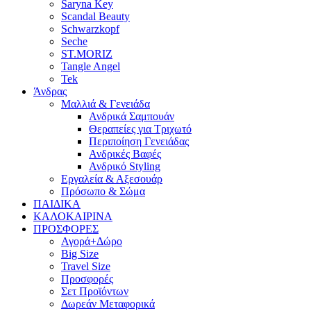
Saryna Key
Scandal Beauty
Schwarzkopf
Seche
ST.MORIZ
Tangle Angel
Tek
Άνδρας
Μαλλιά & Γενειάδα
Ανδρικά Σαμπουάν
Θεραπείες για Τριχωτό
Περιποίηση Γενειάδας
Ανδρικές Βαφές
Ανδρικό Styling
Εργαλεία & Αξεσουάρ
Πρόσωπο & Σώμα
ΠΑΙΔΙΚΑ
ΚΑΛΟΚΑΙΡΙΝΑ
ΠΡΟΣΦΟΡΕΣ
Αγορά+Δώρο
Big Size
Travel Size
Προσφορές
Σετ Προϊόντων
Δωρεάν Μεταφορικά