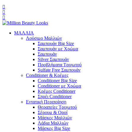
ΜΑΛΛΙΑ
Λούσιμο Μαλλιών
Σαμπουάν Big Size
Σαμπουάν με Χρώμα
Σαμπουάν
Silver Σαμπουάν
Προβλήματα Τριχωτού
Sulfate Free Σαμπουάν
Conditioner & Κρέμες
Conditioner Big Size
Conditioner με Χρώμα
Κρέμες Conditioner
Σπρέι Conditioner
Εντατική Περιποίηση
Θεραπείες Τριχωτού
Σέρουμ & Οροί
Μάσκες Μαλλιών
Λάδια Μαλλιών
Μάσκες Big Size