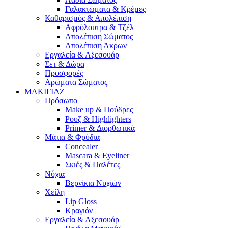
Γαλακτώματα & Κρέμες
Καθαρισμός & Απολέπιση
Αφρόλουτρα & Τζέλ
Απολέπιση Σώματος
Απολέπιση Άκρων
Εργαλεία & Αξεσουάρ
Σετ & Δώρα
Προσφορές
Αρώματα Σώματος
ΜΑΚΙΓΙΑΖ
Πρόσωπο
Make up & Πούδρες
Ρουζ & Highlighters
Primer & Διορθωτικά
Μάτια & Φρύδια
Concealer
Mascara & Eyeliner
Σκιές & Παλέτες
Νύχια
Βερνίκια Νυχιών
Χείλη
Lip Gloss
Κραγιόν
Εργαλεία & Αξεσουάρ