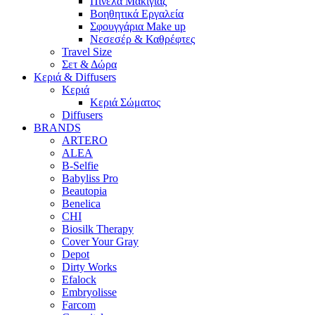
Πινέλα Μακιγιάζ
Βοηθητικά Εργαλεία
Σφουγγάρια Make up
Νεσεσέρ & Καθρέφτες
Travel Size
Σετ & Δώρα
Κεριά & Diffusers
Κεριά
Κεριά Σώματος
Diffusers
BRANDS
ARTERO
ALEA
B-Selfie
Babyliss Pro
Beautopia
Benelica
CHI
Biosilk Therapy
Cover Your Gray
Depot
Dirty Works
Efalock
Embryolisse
Farcom