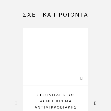
ΣΧΕΤΙΚΆ ΠΡΟΪΌΝΤΑ
-25%
GEROVITAL STOP
E
ACNEE ΚΡΈΜΑ
ΑΝΤΙΜΙΚΡΟΒΙΑΚΉΣ