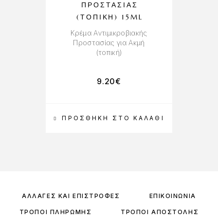
ΠΡΟΣΤΑΣΊΑΣ
Εν
(ΤΟΠΙΚΉ) 15ML
Κρέμα Αντιμικροβιακής
Προστασίας για Ακμή
(τοπική)
9.20
€
ΠΡΟΣΘΉΚΗ ΣΤΟ ΚΑΛΆΘΙ
ΑΛΛΑΓΈΣ ΚΑΙ ΕΠΙΣΤΡΟΦΈΣ
ΕΠΙΚΟΙΝΩΝΊΑ
ΤΡΌΠΟΙ ΠΛΗΡΩΜΉΣ
ΤΡΌΠΟΙ ΑΠΟΣΤΟΛΉΣ