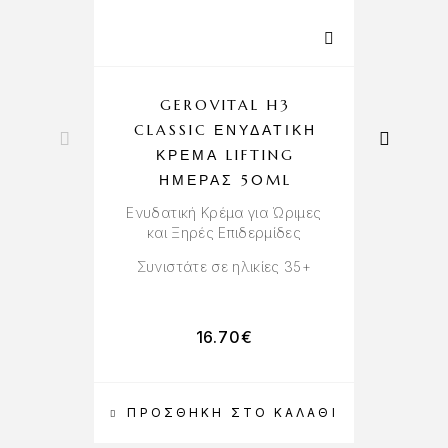
GEROVITAL H3
CLASSIC ΕΝΥΔΑΤΙΚΉ
ΚΡΈΜΑ LIFTING
ΗΜΈΡΑΣ 50ML
Ενυδατική Κρέμα για Ώριμες
και Ξηρές Επιδερμίδες
Αν
Συνιστάτε σε ηλικίες 35+
Σ
16.70
€
ΠΡΟΣΘΉΚΗ ΣΤΟ ΚΑΛΆΘΙ
Π