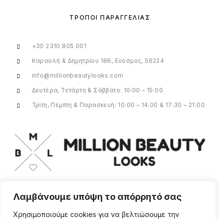
ΤΡΌΠΟΙ ΠΑΡΑΓΓΕΛΊΑΣ
+30 2310 805 001
Καραολή & Δημητρίου 186, Εύοσμος, 56224
info@millionbeautylooks.com
Δευτέρα, Τετάρτη & Σάββατο: 10:00 – 15:00
Τρίτη, Πέμπτη & Παρασκευή: 10:00 – 14:00 & 17:30 – 21:00
Λαμβάνουμε υπόψη το απόρρητό σας
Για οποιαδήποτε ερώτηση ή πληροφορία,
η ομάδα μας είναι εδώ να σας
Χρησιμοποιούμε cookies για να βελτιώσουμε την
υποστηρίξει. Θα χαρούμε να σας