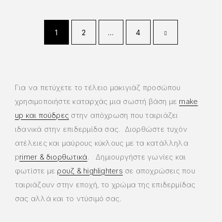
1
2
…
4
Για να πετύχετε το τέλειο μακιγιάζ προσώπου
χρησιμοποιήστε καταρχάς μια σωστή βάση με
make
up και πούδρες
στην απόχρωση που ταιριάζει
ιδανικά στην επιδερμίδα σας. Διορθώστε τυχόν
ατέλειες και μαύρους κύκλους με τα κατάλληλα
p
rimer & διορθωτικά
. Δημιουργήστε γωνίες και
φωτίστε με
ρουζ & highlighters
σε αποχρώσεις που
ταιριάζουν στην εποχή, το χρώμα της επιδερμίδας
σας αλλά και το ντύσιμό σας.