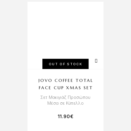
OUT OF STOCK
JOVO COFFEE TOTAL
FACE CUP XMAS SET
Σετ Μακιγιάζ Προσώπου
Μέσα σε Κύπελλο
11.90
€