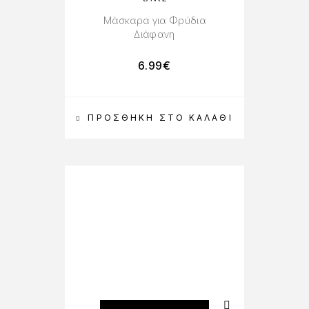
Μάσκαρα για Φρύδια
Διάφανη
6.99
€
ΠΡΟΣΘΉΚΗ ΣΤΟ ΚΑΛΆΘΙ