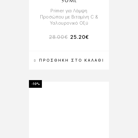
50ML
Primer για Λάμψη
Προσώπου με Βιταμίνη C &
Υαλουρονικό Οξύ
28.00
€
25.20
€
ΠΡΟΣΘΉΚΗ ΣΤΟ ΚΑΛΆΘΙ
-10%