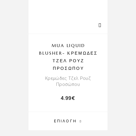
MUA LIQUID
BLUSHER- KΡΕΜΏΔΕΣ
TΖΕΛ ΡΟΥΖ
ΠΡΟΣΏΠΟΥ
Kρεμώδες Tζελ Ρουζ
Προσώπου
4.99
€
ΕΠΙΛΟΓΉ