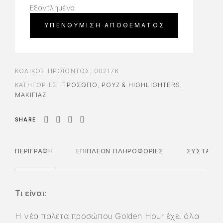
Εξαντλημένο
ΚΩΔΙΚΌΣ ΠΡΟΪΌΝΤΟΣ:
002176
ΚΑΤΗΓΟΡΊΕΣ:
ΠΡΌΣΩΠΟ
,
ΡΟΥΖ & HIGHLIGHTERS
,
ΜΑΚΙΓΙΑΖ
SHARE
ΠΕΡΙΓΡΑΦΉ
ΕΠΙΠΛΈΟΝ ΠΛΗΡΟΦΟΡΊΕΣ
ΣΥΣΤΑΤΙΚ
Τι είναι:
Η νέα παλέτα προσώπου Golden Hour έχει όλα