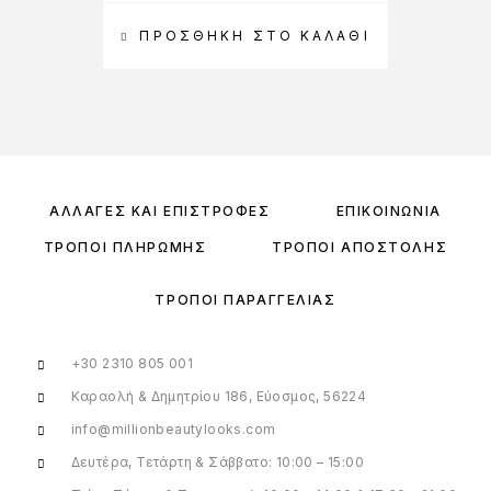
ΠΡΟΣΘΉΚΗ ΣΤΟ ΚΑΛΆΘΙ
Π
ΑΛΛΑΓΈΣ ΚΑΙ ΕΠΙΣΤΡΟΦΈΣ
ΕΠΙΚΟΙΝΩΝΊΑ
ΤΡΌΠΟΙ ΠΛΗΡΩΜΉΣ
ΤΡΌΠΟΙ ΑΠΟΣΤΟΛΉΣ
ΤΡΌΠΟΙ ΠΑΡΑΓΓΕΛΊΑΣ
+30 2310 805 001
Καραολή & Δημητρίου 186, Εύοσμος, 56224
info@millionbeautylooks.com
Δευτέρα, Τετάρτη & Σάββατο: 10:00 – 15:00