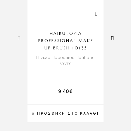
HAIRUTOPIA
E
PROFESSIONAL MAKE
&
UP BRUSH 10135
Πινέλο Προσώπου Πούδρας
Κοντό
9.40
€
ΠΡΟΣΘΉΚΗ ΣΤΟ ΚΑΛΆΘΙ