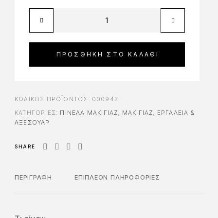
ΠΡΟΣΘΉΚΗ ΣΤΟ ΚΑΛΆΘΙ
ΚΩΔΙΚΌΣ ΠΡΟΪΌΝΤΟΣ:
000943
ΚΑΤΗΓΟΡΊΕΣ:
ΠΙΝΈΛΑ ΜΑΚΙΓΙΆΖ
,
ΜΑΚΙΓΙΑΖ
,
ΕΡΓΑΛΕΊΑ &
ΑΞΕΣΟΥΆΡ
SHARE
ΠΕΡΙΓΡΑΦΉ
ΕΠΙΠΛΈΟΝ ΠΛΗΡΟΦΟΡΊΕΣ