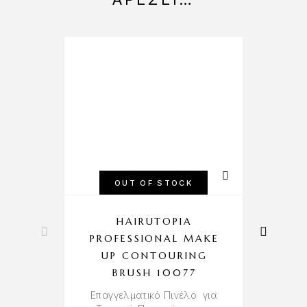
OUT OF STOCK
HAIRUTOPIA
PROFESSIONAL MAKE
P
UP CONTOURING
BRUSH 10077
Επαγγελματικό Πινέλο για