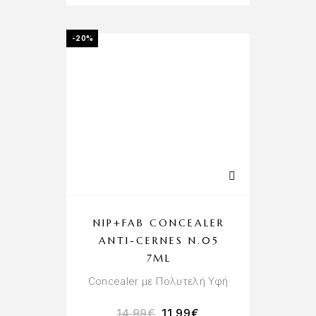
-20%
NIP+FAB CONCEALER
ANTI-CERNES N.05
7ML
Concealer με Πολυτελή Υφή
14.99
€
11.99
€