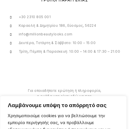
ΤΡΌΠΟΙ ΠΑΡΑΓΓΕΛΊΑΣ
+30 2310 805 001
Καραολή & Δημητρίου 186, Εύοσμος, 56224
info@millionbeautylooks.com
Δευτέρα, Τετάρτη & Σάββατο: 10:00 – 15:00
Τρίτη, Πέμπτη & Παρασκευή: 10:00 – 14:00 & 17:30 – 21:00
Για οποιαδήποτε ερώτηση ή πληροφορία,
η ομάδα μας είναι εδώ να σας
υποστηρίξει. Θα χαρούμε να σας
Λαμβάνουμε υπόψη το απόρρητό σας
βοηθήσουμε.
Χρησιμοποιούμε cookies για να βελτιώσουμε την
ΠΕΡΙΣΣΌΤΕΡΑ
εμπειρία περιήγησής σας, να προβάλλουμε