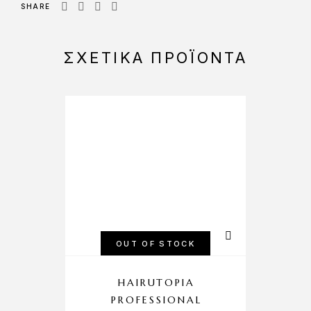
SHARE
ΣΧΕΤΙΚΆ ΠΡΟΪΌΝΤΑ
OUT OF STOCK
HAIRUTOPIA
PROFESSIONAL
P