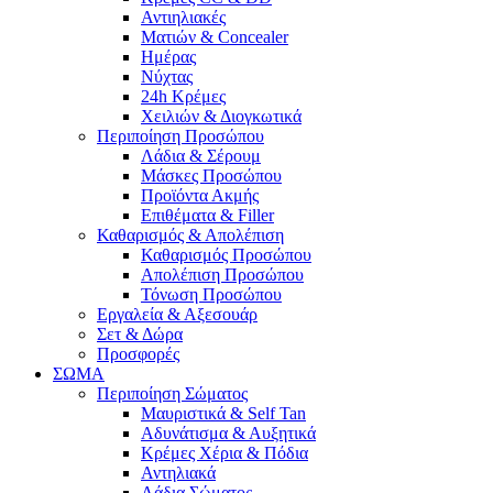
Αντιηλιακές
Ματιών & Concealer
Ημέρας
Νύχτας
24h Κρέμες
Χειλιών & Διογκωτικά
Περιποίηση Προσώπου
Λάδια & Σέρουμ
Μάσκες Προσώπου
Προϊόντα Ακμής
Επιθέματα & Filler
Καθαρισμός & Απολέπιση
Καθαρισμός Προσώπου
Απολέπιση Προσώπου
Τόνωση Προσώπου
Εργαλεία & Αξεσουάρ
Σετ & Δώρα
Προσφορές
ΣΩΜΑ
Περιποίηση Σώματος
Μαυριστικά & Self Tan
Αδυνάτισμα & Αυξητικά
Κρέμες Χέρια & Πόδια
Αντηλιακά
Λάδια Σώματος