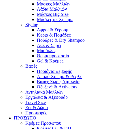
Μάσκες Μαλλιών
Λάδια Μαλλιών
Μάσκες Big Size
Μάσκες με Χρώμα
Styling
Αφροί & Σέρουμ
Κεριά & Πομάδες
Πούδρες & Dry Shampoo
Λακ & Σπρέι
Μπούκλες
Θερμοπροστασία
Gel & Κρέμες
Βαφές
Προϊόντα Ξεβαφής
Απαλό Χρώμα & Ρεφλέ
Βαφές Χωρίς Αμμωνία
Οξυζενέ & Activators
Αντηλιακά Μαλλιών
Εργαλεία & Aξεσουάρ
Travel Size
Σετ & Δώρα
Προσφορές
ΠΡΟΣΩΠΟ
Κρέμες Προσώπου
Κρέμες CC & DD