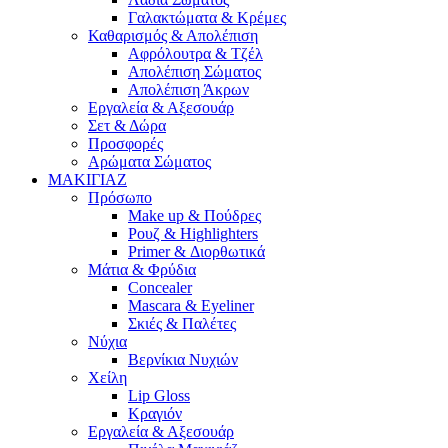
Γαλακτώματα & Κρέμες
Καθαρισμός & Απολέπιση
Αφρόλουτρα & Τζέλ
Απολέπιση Σώματος
Απολέπιση Άκρων
Εργαλεία & Αξεσουάρ
Σετ & Δώρα
Προσφορές
Αρώματα Σώματος
ΜΑΚΙΓΙΑΖ
Πρόσωπο
Make up & Πούδρες
Ρουζ & Highlighters
Primer & Διορθωτικά
Μάτια & Φρύδια
Concealer
Mascara & Eyeliner
Σκιές & Παλέτες
Νύχια
Βερνίκια Νυχιών
Χείλη
Lip Gloss
Κραγιόν
Εργαλεία & Αξεσουάρ