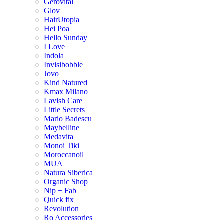
Gerovital
Glov
HairUtopia
Hei Poa
Hello Sunday
I Love
Indola
Invisibobble
Jovo
Kind Natured
Kmax Milano
Lavish Care
Little Secrets
Mario Badescu
Maybelline
Medavita
Monoi Tiki
Moroccanoil
MUA
Natura Siberica
Organic Shop
Nip + Fab
Quick fix
Revolution
Ro Accessories