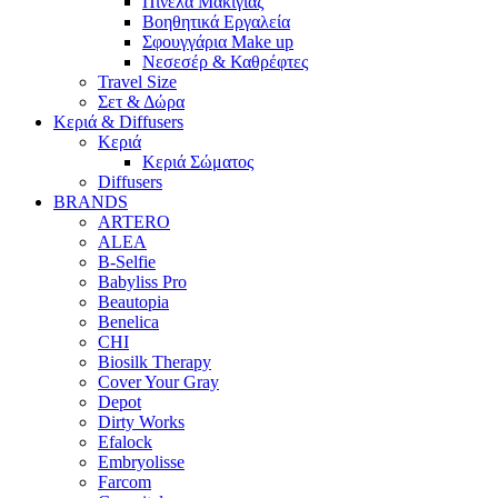
Πινέλα Μακιγιάζ
Βοηθητικά Εργαλεία
Σφουγγάρια Make up
Νεσεσέρ & Καθρέφτες
Travel Size
Σετ & Δώρα
Κεριά & Diffusers
Κεριά
Κεριά Σώματος
Diffusers
BRANDS
ARTERO
ALEA
B-Selfie
Babyliss Pro
Beautopia
Benelica
CHI
Biosilk Therapy
Cover Your Gray
Depot
Dirty Works
Efalock
Embryolisse
Farcom