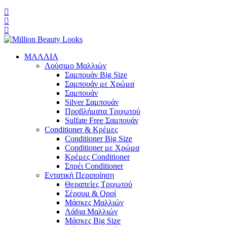
ΜΑΛΛΙΑ
Λούσιμο Μαλλιών
Σαμπουάν Big Size
Σαμπουάν με Χρώμα
Σαμπουάν
Silver Σαμπουάν
Προβλήματα Τριχωτού
Sulfate Free Σαμπουάν
Conditioner & Κρέμες
Conditioner Big Size
Conditioner με Χρώμα
Κρέμες Conditioner
Σπρέι Conditioner
Εντατική Περιποίηση
Θεραπείες Τριχωτού
Σέρουμ & Οροί
Μάσκες Μαλλιών
Λάδια Μαλλιών
Μάσκες Big Size