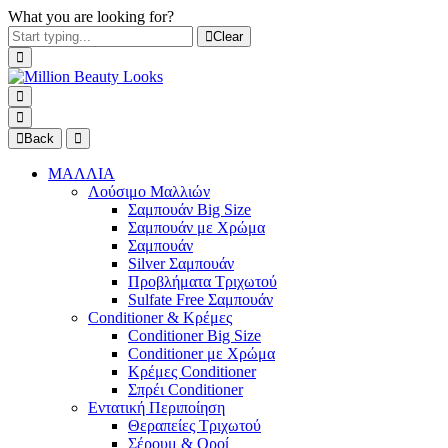
What you are looking for?
Clear
Back
ΜΑΛΛΙΑ
Λούσιμο Μαλλιών
Σαμπουάν Big Size
Σαμπουάν με Χρώμα
Σαμπουάν
Silver Σαμπουάν
Προβλήματα Τριχωτού
Sulfate Free Σαμπουάν
Conditioner & Κρέμες
Conditioner Big Size
Conditioner με Χρώμα
Κρέμες Conditioner
Σπρέι Conditioner
Εντατική Περιποίηση
Θεραπείες Τριχωτού
Σέρουμ & Οροί