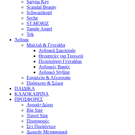
Saryna Key
Scandal Beauty
Schwarzkopf
Seche
ST.MORIZ
Tangle Angel
Tek
Άνδρας
Μαλλιά & Γενειάδα
Ανδρικά Σαμπουάν
Θεραπείες για Τριχωτό
Περιποίηση Γενειάδας
Ανδρικές Βαφές
Ανδρικό Styling
Εργαλεία & Αξεσουάρ
Πρόσωπο & Σώμα
ΠΑΙΔΙΚΑ
ΚΑΛΟΚΑΙΡΙΝΑ
ΠΡΟΣΦΟΡΕΣ
Αγορά+Δώρο
Big Size
Travel Size
Προσφορές
Σετ Προϊόντων
Δωρεάν Μεταφορικά