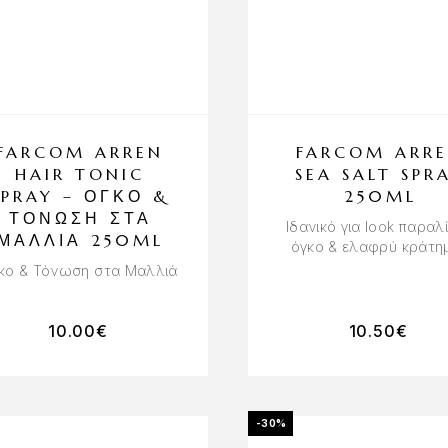
FARCOM ARREN
FARCOM ARR
HAIR TONIC
SEA SALT SPR
SPRAY – ΌΓΚΟ &
250ML
ΤΌΝΩΣΗ ΣΤΑ
Ιδανικό για look παραλ
ΜΑΛΛΙΆ 250ML
όγκο & ελαφρύ κράτη
κο & Τόνωση στα Μαλλιά
10.00
€
10.50
€
-30%