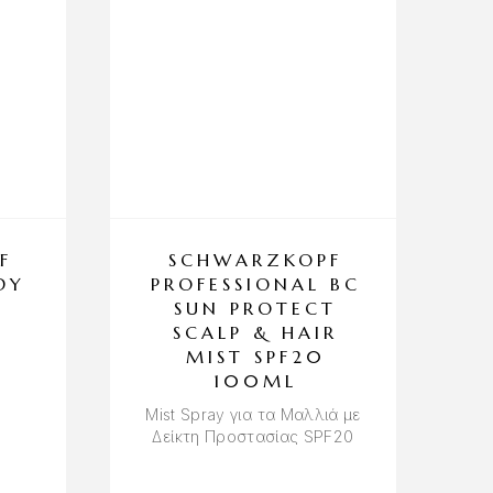
F
SCHWARZKOPF
DY
PROFESSIONAL BC
SUN PROTECT
SCALP & HAIR
MIST SPF20
100ML
Mist Spray για τα Μαλλιά με
Δείκτη Προστασίας SPF20