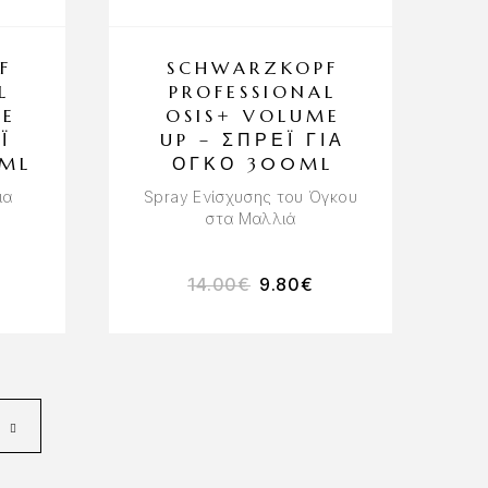
F
SCHWARZKOPF
L
PROFESSIONAL
RE
OSIS+ VOLUME
Ι
UP – ΣΠΡΈΙ ΓΙΑ
0ML
ΌΓΚΟ 300ML
ια
Spray Ενίσχυσης του Όγκου
στα Μαλλιά
14.00
€
9.80
€