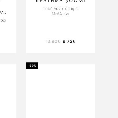
Α
ΚΡΆΤΗΜΑ 300ML
Πολύ Δυνατό Σπρέι
ML
Μαλλιών
σαίο
13.90
€
9.73
€
-30%