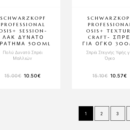
SCHWARZKOPF
SCHWARZKOP
PROFESSIONAL
PROFESSIONA
OSIS+ SESSION-
OSIS+ TEXTU
ΛΑΚ ΔΥΝΑΤΌ
CRAFT- ΣΠΡΈ
ΡΆΤΗΜΑ 500ML
ΓΙΑ ΌΓΚΟ 30
Πολύ Δυνατό Σπρέι
Σπρέι Στεγνής Υφής γ
Μαλλιών
Όγκο
15.00
€
10.50
€
15.10
€
10.57
€
1
2
3