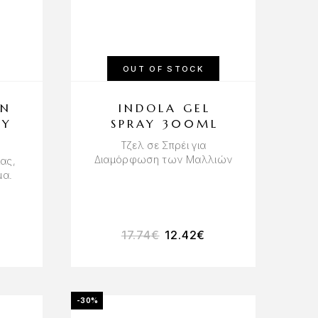
OUT OF STOCK
EN
INDOLA GEL
AY
SPRAY 300ML
Τζελ σε Σπρέι για
Διαμόρφωση των Μαλλιών
ίας,
μα.
17.74
€
12.42
€
-30%