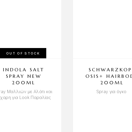
OUT OF STOCK
INDOLA SALT
SCHWARZKOP
SPRAY NEW
OSIS+ HAIRBO
200ML
200ML
ray Μαλλιών με Αλάτι και
Spray για όγκο
χαρη για Look Παραλίας