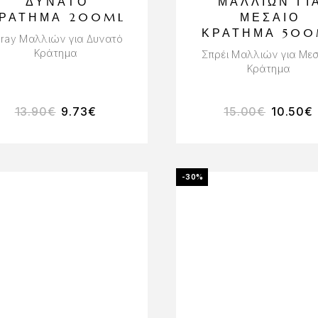
ΔΥΝΑΤΌ
ΜΑΛΛΙΏΝ ΓΙ
ΡΆΤΗΜΑ 200ML
ΜΕΣΑΊΟ
ΚΡΆΤΗΜΑ 500
ray Μαλλιών για Δυνατό
Κράτημα
Σπρέι Μαλλιών για Με
Κράτημα
13.90
€
9.73
€
15.00
€
10.50
€
-30%