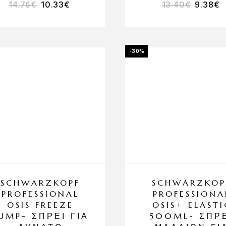
14.76
€
10.33
€
13.40
€
9.38
€
-30%
SCHWARZKOPF
SCHWARZKOP
PROFESSIONAL
PROFESSIONA
OSIS FREEZE
OSIS+ ELASTI
UMP- ΣΠΡΕΙ ΓΙΑ
500ML- ΣΠΡ