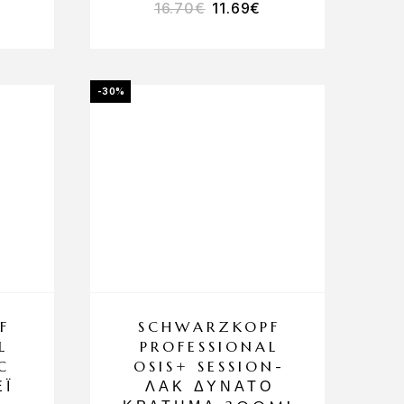
16.70
€
11.69
€
-30%
F
SCHWARZKOPF
L
PROFESSIONAL
C
OSIS+ SESSION-
ΈΙ
ΛΑΚ ΔΥΝΑΤΌ