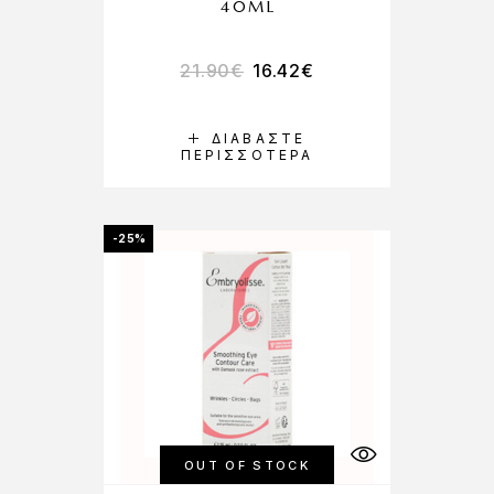
40ML
21.90
€
16.42
€
ΔΙΑΒΆΣΤΕ
ΠΕΡΙΣΣΌΤΕΡΑ
-25%
OUT OF STOCK