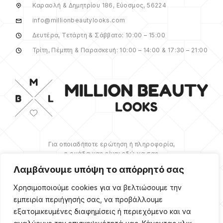
Καραολή & Δημητρίου 186, Εύοσμος, 56224
info@millionbeautylooks.com
Δευτέρα, Τετάρτη & Σάββατο: 10:00 – 15:00
Τρίτη, Πέμπτη & Παρασκευή: 10:00 – 14:00 & 17:30 – 21:00
Για οποιαδήποτε ερώτηση ή πληροφορία,
η ομάδα μας είναι εδώ να σας
υποστηρίξει. Θα χαρούμε να σας
Λαμβάνουμε υπόψη το απόρρητό σας
βοηθήσουμε.
Χρησιμοποιούμε cookies για να βελτιώσουμε την
ΠΕΡΙΣΣΌΤΕΡΑ
εμπειρία περιήγησής σας, να προβάλλουμε
εξατομικευμένες διαφημίσεις ή περιεχόμενο και να