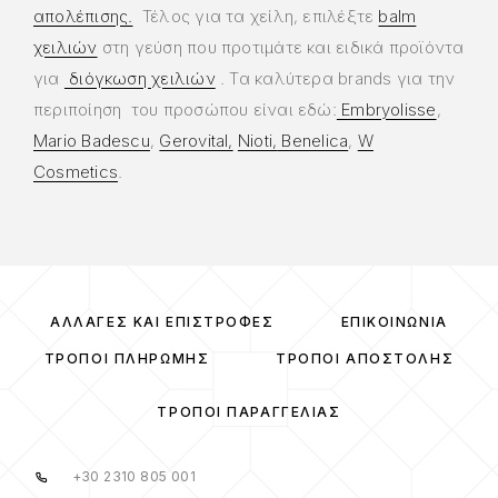
απολέπισης.
Τέλος για τα χείλη, επιλέξτε
balm
χειλιών
στη γεύση που προτιμάτε και ειδικά προϊόντα
για
διόγκωση χειλιών
. Τα καλύτερα brands για την
περιποίηση του προσώπου είναι εδώ:
Embryolisse
,
Mario Badescu
,
Gerovital,
Nioti,
Benelica
,
W
Cosmetics
.
ΑΛΛΑΓΈΣ ΚΑΙ ΕΠΙΣΤΡΟΦΈΣ
ΕΠΙΚΟΙΝΩΝΊΑ
ΤΡΌΠΟΙ ΠΛΗΡΩΜΉΣ
ΤΡΌΠΟΙ ΑΠΟΣΤΟΛΉΣ
ΤΡΌΠΟΙ ΠΑΡΑΓΓΕΛΊΑΣ
+30 2310 805 001