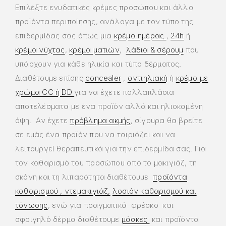
Επιλέξτε ενυδατικές κρέμες προσώπου και άλλα
προϊόντα περιποίησης, ανάλογα με τον τύπο της
επιδερμίδας σας όπως μια
κρέμα ημέρας
,
24h
ή
κρέμα νύχτας
,
κρέμα ματιών
,
λάδια & σέρουμ
που
υπάρχουν για κάθε ηλικία και τύπο δέρματος.
Διαθέτουμε επίσης
concealer
,
αντιηλιακή
ή
κρέμα με
χρώμα CC ή DD
για να έχετε πολλαπλάσια
αποτελέσματα με ένα προϊόν αλλά και ηλιοκαμένη
όψη. Αν έχετε
πρόβλημα ακμής
, σίγουρα θα βρείτε
σε εμάς ένα προϊόν που να ταιριάζει και να
λειτουργεί θεραπευτικά για την επιδερμίδα σας. Για
τον καθαρισμό του προσώπου από το μακιγιάζ, τη
σκόνη και τη λιπαρότητα διαθέτουμε
προϊόντα
καθαρισμού , ντεμακιγιάζ,
λοσιόν καθαρισμού και
τόνωσης
, ενώ για πραγματικά φρέσκο και
σφριγηλό δέρμα διαθέτουμε
μάσκες
και προϊόντα