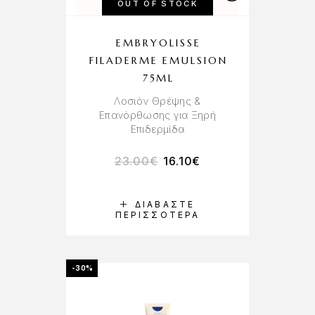
OUT OF STOCK
EMBRYOLISSE
FILADERME EMULSION
75ML
Λοσιόν Θρέψης &
Επανόρθωσης για Ξηρή
Επιδερμίδα
23.00
€
16.10
€
ΔΙΑΒΆΣΤΕ
ΠΕΡΙΣΣΌΤΕΡΑ
-30%