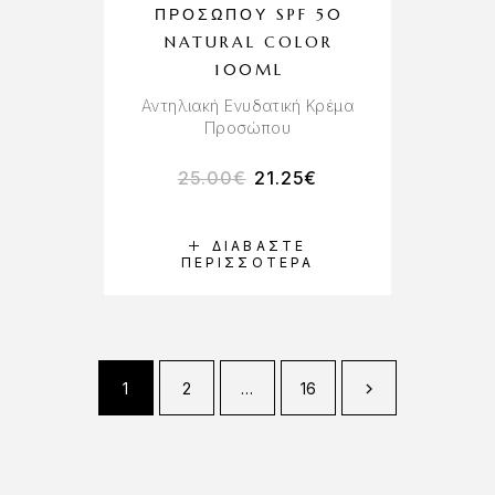
ΠΡΟΣΏΠΟΥ SPF 50
NATURAL COLOR
100ML
Αντηλιακή Ενυδατική Κρέμα
Προσώπου
25.00
€
21.25
€
ΔΙΑΒΆΣΤΕ
ΠΕΡΙΣΣΌΤΕΡΑ
1
2
…
16