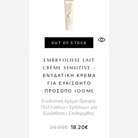
OUT OF STOCK
EMBRYOLISSE LAIT
CREME SENSITIVE –
ΕΝΥΔΑΤΙΚΉ ΚΡΈΜΑ
ΓΙΑ ΕΥΑΊΣΘΗΤΟ
ΠΡΌΣΩΠΟ 100ML
Ενυδατική Κρέμα Θρέψης
Πολλαπλών Χρήσεων για
Ευαίσθητες Επιδερμίδες
26.00
€
18.20
€