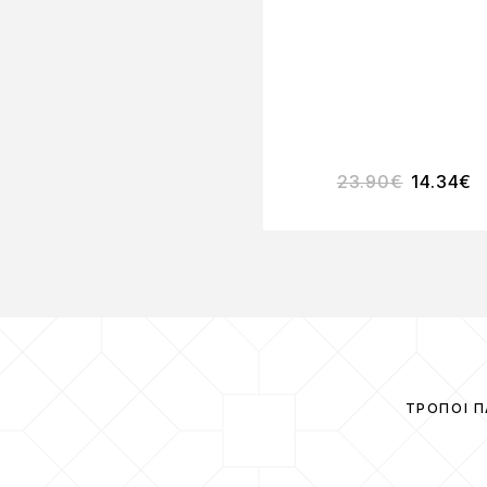
23.90
€
14.34
€
ΤΡΌΠΟΙ 