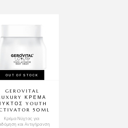
OUT OF STOCK
GEROVITAL
GEROVITAL H
LUXURY ΚΡΈΜΑ
EVOLUTION
ΝΥΚΤΌΣ YOUTH
ΑΝΤΙΡΥΤΙΔΙΚ
CTIVATOR 50ML
ΚΡΈΜΑ ΜΕ
ΣΥΜΠΥΚΝΩΜΈ
Κρέμα Νύχτας για
ΥΑΛΟΥΡΟΝΙΚ
αδόμηση και Αντιγήρανση