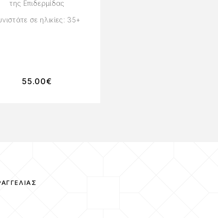
ΟΞΎ 50ML
της Επιδερμίδας
Αντιρυτιδική Κρέμα μ
υνιστάτε σε ηλικίες: 35+
Συμπυκνωμένο
Υαλουρονικό Οξύ
Συνιστάτε σε ηλικίες 
55.00
€
29.00
€
ΡΑΓΓΕΛΊΑΣ