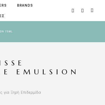
SERS
BRANDS
ΕΣ
ION 75ML
ISSE
ME EMULSION
 για Ξηρή Επιδερμίδα