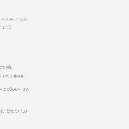
 γνωστή για
ρμίδα.
τικά,
πιδερμίδας.
ενισχύουν την
την ξηρότητα