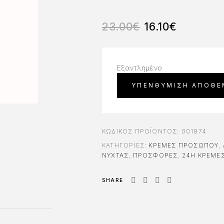
23.00
€
16.10
€
Εξαντλημένο
ΚΩΔΙΚΌΣ ΠΡΟΪΌΝΤΟΣ:
001874
ΚΑΤΗΓΟΡΊΕΣ:
ΚΡΈΜΕΣ ΠΡΟΣΏΠΟΥ
,
ΝΎΧΤΑΣ
,
ΠΡΟΣΦΟΡΈΣ
,
24H ΚΡΈΜΕ
SHARE