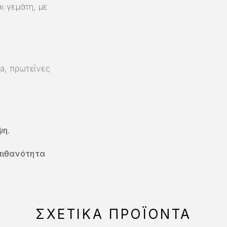
ι γεμάτη, με
ra, πρωτεΐνες
ψη.
πιθανότητα
ΣΧΕΤΙΚΆ ΠΡΟΪΌΝΤΑ