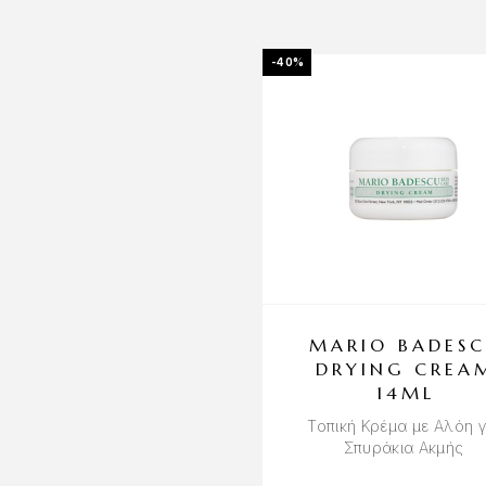
-40%
MARIO BADES
DRYING CREA
14ML
Τοπική Κρέμα με Αλόη γ
Σπυράκια Ακμής