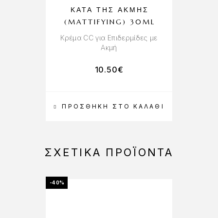
ΚΑΤΆ ΤΗΣ ΑΚΜΉΣ
(MATTIFYING) 30ML
Κρέμα CC για Επιδερμίδες με
Ακμή
10.50
€
ΠΡΟΣΘΉΚΗ ΣΤΟ ΚΑΛΆΘΙ
Π
ΣΧΕΤΙΚΆ ΠΡΟΪΌΝΤΑ
-40%
-40%