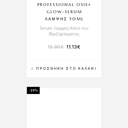
PROFESSIONAL OSIS+
GLOW-SERUM
ΛΆΜΨΗΣ 50ML
Serum Λάμψης Κατά του
Φριζαρίσματος
15.90
€
11.13
€
ΠΡΟΣΘΉΚΗ ΣΤΟ ΚΑΛΆΘΙ
-25%