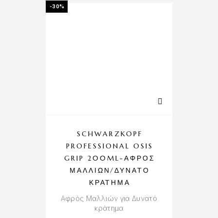
-30%
SCHWARZKOPF
PROFESSIONAL OSIS
GRIP 200ML-ΑΦΡΌΣ
ΜΑΛΛΙΏΝ/ΔΥΝΑΤΌ
ΚΡΆΤΗΜΑ
Αφρός Μαλλιών για Δυνατό
κράτημα