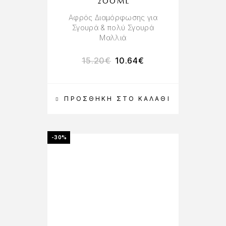
200ML
Αφρός Διαμόρφωσης για
Σγουρά & πολύ Σγουρά
Μαλλιά
15.20
€
10.64
€
ΠΡΟΣΘΉΚΗ ΣΤΟ ΚΑΛΆΘΙ
-30%