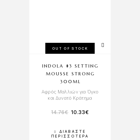
OUT OF STOCK
INDOLA #3 SETTING
MOUSSE STRONG
300ML
Αφρός Μαλλιών για Όγκο
και Δυνατό Κράτημα
14.76
€
10.33
€
ΔΙΑΒΆΣΤΕ
ΠΕΡΙΣΣΌΤΕΡΑ