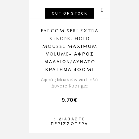
OUT OF STOCK
FARCOM SERI EXTRA
STRONG HOLD
MOUSSE MAXIMUM
VOLUME- ΑΦΡΌΣ
ΜΑΛΛΙΏΝ/ΔΥΝΑΤΌ
ΚΡΆΤΗΜΑ 400ML
Αφρός Μαλλιών για Πολύ
Δυνατό Κράτημα
9.70
€
ΔΙΑΒΆΣΤΕ
ΠΕΡΙΣΣΌΤΕΡΑ