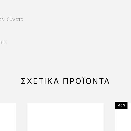
ρει δυνατό
σμα
ΣΧΕΤΙΚΆ ΠΡΟΪΌΝΤΑ
-10%