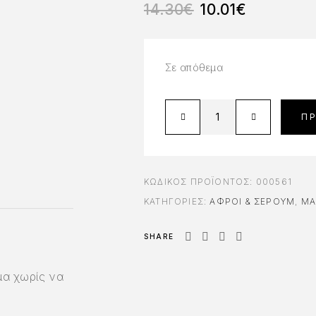
14.30
€
10.01
€
Σε απόθεμα
Π
ΚΩΔΙΚΌΣ ΠΡΟΪΌΝΤΟΣ:
000561
ΚΑΤΗΓΟΡΊΕΣ:
ΑΦΡΟΊ & ΣΈΡΟΥΜ
,
ΜΑ
SHARE
μα χωρίς να