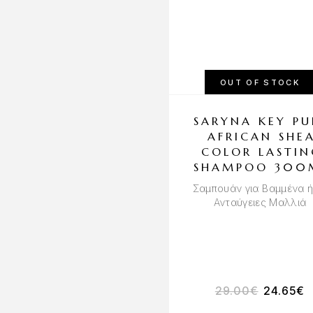
OUT OF STOCK
SARYNA KEY PU
AFRICAN SHE
COLOR LASTIN
SHAMPOO 300
Σαμπουάν για Βαμμένα ή
Ανταύγειες Μαλλιά
29.00
€
24.65
€