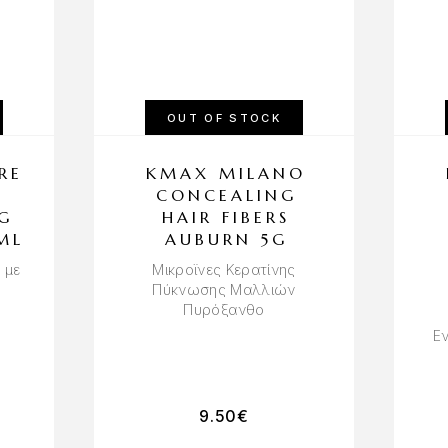
OUT OF STOCK
RE
KMAX MILANO
A
CONCEALING
G
HAIR FIBERS
ML
AUBURN 5G
 με
Μικροϊνες Κερατίνης
Πύκνωσης Μαλλιών
Πυρόξανθο
Εν
9.50
€