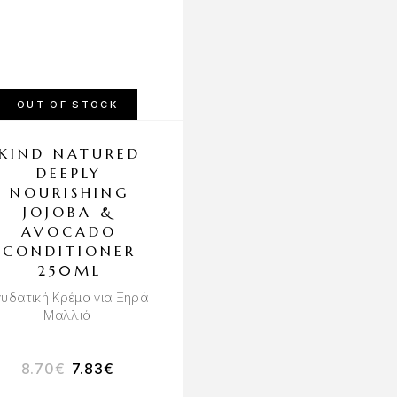
OUT OF STOCK
OUT OF STOCK
KIND NATURED
SARYNA KEY
DEEPLY
LEAVE-IN MI
NOURISHING
SHEA 60% CRE
JOJOBA &
40% GEL CUR
AVOCADO
CONTROL 300
CONDITIONER
Περιποίηση και Κράτημα
250ML
Σγουρά Μαλλιά και
Μπούκλες
υδατική Κρέμα για Ξηρά
Μαλλιά
8.70
€
7.83
€
39.00
€
33.15
€