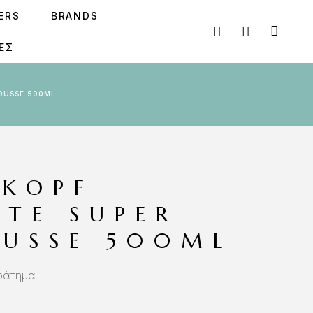
SERS
BRANDS
ΕΣ
OUSSE 500ML
KOPF
TTE SUPER
USSE 500ML
ράτημα