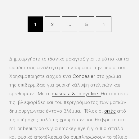
1
2
…
5
Δημιουργήστε το ιδανικό μακιγιάζ για τα μάτια και τα
φρύδια σας ανάλογα με την ώρα και την περίσταση.
Χρησιμοποιήστε αρχικά ένα
Concealer
στο χρώμα
της επιδερμίδας για φυσική κάλυψη ατελειών και
ερεθισμών. Με τη
mascara & το eyeliner
θα τονίσετε
τις βλεφαρίδες και του περιγράμματος των ματιών
δημιουργώντας έντονο βλέμμα. Τέλος οι
σκιές
από
τις υπέροχες παλέτες χρωμάτων που θα βρείτε στο
millionbeautylooks για smokey eye ή για πιο απαλό
και φυσικό αποτέλεσμα θα συμπληρώσουν το τέλειο