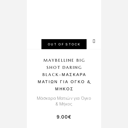
OUT OF STOCK
MAYBELLINE BIG
SHOT DARING
BLACK-ΜΆΣΚΑΡΑ
ΜΑΤΙΏΝ ΓΙΑ ΌΓΚΟ &
ΜΉΚΟΣ
Μάσκαρα Ματιών για Όγκο
& Μήκος
9.00
€