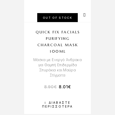
OUT OF STOCK
QUICK FIX FACIALS
PURIFYING
CHARCOAL MASK
100ML
Μάσκα με Ενεργό Άνθρακα
για Θαμπή Επιδερμίδα
Σπυράκια και Μαύρα
Στίγματα
8.90
€
8.01
€
ΔΙΑΒΆΣΤΕ
ΠΕΡΙΣΣΌΤΕΡΑ