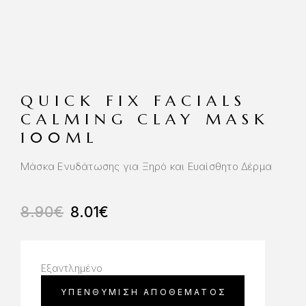
QUICK FIX FACIALS
CALMING CLAY MASK
100ML
Μάσκα Ενυδάτωσης για Ξηρό και Ευαίσθητο Δέρμα
8.90
€
8.01
€
Εξαντλημένο