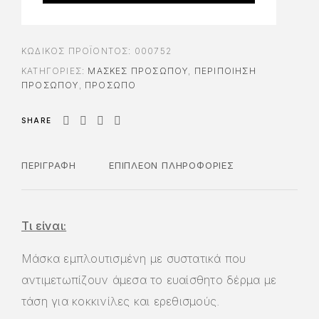
ΚΩΔΙΚΌΣ ΠΡΟΪΌΝΤΟΣ:
000752
ΚΑΤΗΓΟΡΊΕΣ:
ΜΆΣΚΕΣ ΠΡΟΣΏΠΟΥ
,
ΠΕΡΙΠΟΊΗΣΗ
ΠΡΟΣΏΠΟΥ
,
ΠΡΟΣΩΠΟ
SHARE
ΠΕΡΙΓΡΑΦΉ
ΕΠΙΠΛΈΟΝ ΠΛΗΡΟΦΟΡΊΕΣ
Τι είναι:
Mάσκα εμπλουτισμένη με συστατικά που
αντιμετωπίζουν άμεσα το ευαίσθητο δέρμα με
τάση για κοκκινίλες και ερεθισμούς.