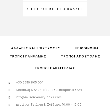
ΠΡΟΣΘΉΚΗ ΣΤΟ ΚΑΛΆΘΙ
ΑΛΛΑΓΈΣ ΚΑΙ ΕΠΙΣΤΡΟΦΈΣ
ΕΠΙΚΟΙΝΩΝΊΑ
ΤΡΌΠΟΙ ΠΛΗΡΩΜΉΣ
ΤΡΌΠΟΙ ΑΠΟΣΤΟΛΉΣ
ΤΡΌΠΟΙ ΠΑΡΑΓΓΕΛΊΑΣ
+30 2310 805 001
Καραολή & Δημητρίου 186, Εύοσμος, 56224
info@millionbeautylooks.com
Δευτέρα, Τετάρτη & Σάββατο: 10:00 – 15:00