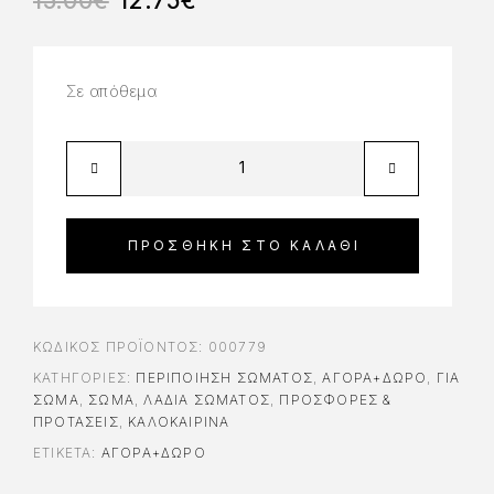
15.00
€
12.75
€
Σε απόθεμα
ΠΡΟΣΘΉΚΗ ΣΤΟ ΚΑΛΆΘΙ
ΚΩΔΙΚΌΣ ΠΡΟΪΌΝΤΟΣ:
000779
ΚΑΤΗΓΟΡΊΕΣ:
ΠΕΡΙΠΟΊΗΣΗ ΣΏΜΑΤΟΣ
,
ΑΓΟΡΆ+ΔΏΡΟ
,
ΓΙΑ
ΣΏΜΑ
,
ΣΩΜΑ
,
ΛΆΔΙΑ ΣΏΜΑΤΟΣ
,
ΠΡΟΣΦΟΡΕΣ &
ΠΡΟΤΑΣΕΙΣ
,
ΚΑΛΟΚΑΙΡΙΝΑ
ΕΤΙΚΈΤΑ:
ΑΓΟΡΆ+ΔΏΡΟ