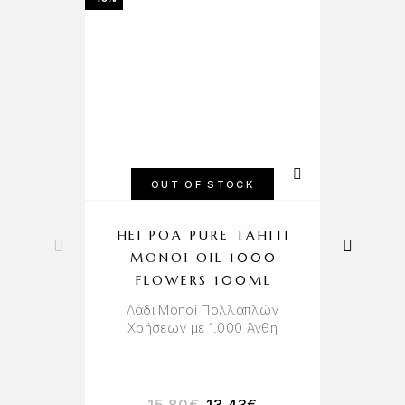
OUT OF STOCK
HEI POA PURE TAHITI
H
MONOI OIL 1000
FLOWERS 100ML
Λάδι Monoi Πολλαπλών
Χρήσεων με 1.000 Άνθη
Π
15.80
€
13.43
€