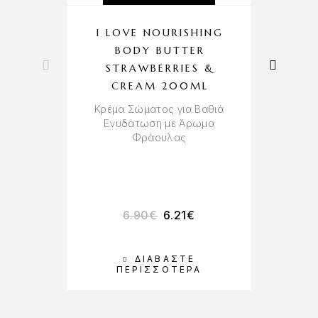
I LOVE NOURISHING
M
BODY BUTTER
STRAWBERRIES &
CREAM 200ML
Κρέμα Σώματος για Βαθιά
Ενυδάτωση με Άρωμα
Φράουλας
6.90
€
6.21
€
ΔΙΑΒΆΣΤΕ
Π
ΠΕΡΙΣΣΌΤΕΡΑ