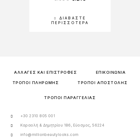
ΔΙΑΒΆΣΤΕ
ΠΕΡΙΣΣΌΤΕΡΑ
ΑΛΛΑΓΈΣ ΚΑΙ ΕΠΙΣΤΡΟΦΈΣ
ΕΠΙΚΟΙΝΩΝΊΑ
ΤΡΌΠΟΙ ΠΛΗΡΩΜΉΣ
ΤΡΌΠΟΙ ΑΠΟΣΤΟΛΉΣ
ΤΡΌΠΟΙ ΠΑΡΑΓΓΕΛΊΑΣ
+30 2310 805 001
Καραολή & Δημητρίου 186, Εύοσμος, 56224
info@millionbeautylooks.com