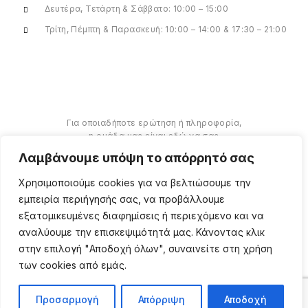
Δευτέρα, Τετάρτη & Σάββατο: 10:00 – 15:00
Τρίτη, Πέμπτη & Παρασκευή: 10:00 – 14:00 & 17:30 – 21:00
Για οποιαδήποτε ερώτηση ή πληροφορία,
η ομάδα μας είναι εδώ να σας
υποστηρίξει. Θα χαρούμε να σας
Λαμβάνουμε υπόψη το απόρρητό σας
βοηθήσουμε.
Χρησιμοποιούμε cookies για να βελτιώσουμε την
ΠΕΡΙΣΣΌΤΕΡΑ
εμπειρία περιήγησής σας, να προβάλλουμε
εξατομικευμένες διαφημίσεις ή περιεχόμενο και να
αναλύουμε την επισκεψιμότητά μας. Κάνοντας κλικ
στην επιλογή "Αποδοχή όλων", συναινείτε στη χρήση
των cookies από εμάς.
Copyright ©
2026
Million
Beauty Looks. All Right
Reserved. Κατασκευή
PRIVACY POLICY
TERMS
eShop
Webgrams
.
Προσαρμογή
Απόρριψη
Αποδοχή