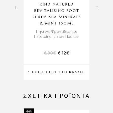
KIND NATURED
REVITALISING FOOT
S
SCRUB SEA MINERALS
& MINT 150ML
Α
Πήλινγκ Φροντίδας και
Περιποίησης των Ποδιών
6.80
€
6.12
€
ΠΡΟΣΘΉΚΗ ΣΤΟ ΚΑΛΆΘΙ
ΣΧΕΤΙΚΆ ΠΡΟΪΌΝΤΑ
-10%
-10%