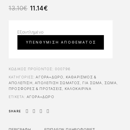
13.10
€
11.14
€
Εξαντλημένο
ΚΩΔΙΚΌΣ ΠΡΟΪΌΝΤΟΣ:
000796
ΚΑΤΗΓΟΡΊΕΣ:
ΑΓΟΡΆ+ΔΏΡΟ
,
ΚΑΘΑΡΙΣΜΌΣ &
ΑΠΟΛΈΠΙΣΗ
,
ΑΠΟΛΈΠΙΣΗ ΣΏΜΑΤΟΣ
,
ΓΙΑ ΣΏΜΑ
,
ΣΩΜΑ
,
ΠΡΟΣΦΟΡΕΣ & ΠΡΟΤΑΣΕΙΣ
,
ΚΑΛΟΚΑΙΡΙΝΑ
ΕΤΙΚΈΤΑ:
ΑΓΟΡΆ+ΔΏΡΟ
SHARE
ΠΕΡΙΓΡΑΦΉ
ΕΠΙΠΛΈΟΝ ΠΛΗΡΟΦΟΡΊΕΣ