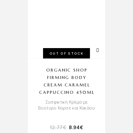
OUT OF STOCK
ORGANIC SHOP
FIRMING BODY
S
CREAM CARAMEL
CAPPUCCINO 450ML
Συσφικτική Κρέμα με
Πα
Βούτυρο Καριτέ και Κακάου
12.77
€
8.94
€