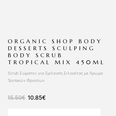
ORGANIC SHOP BODY
DESSERTS SCULPING
BODY SCRUB
TROPICAL MIX 450ML
Scrub Σώματος για Σμίλευση Σιλουέτας με Άρωμα
Τροπικών Φρούτων
15.50
€
10.85
€