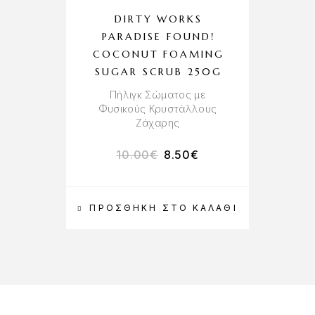
DIRTY WORKS
H
PARADISE FOUND!
COCONUT FOAMING
SUGAR SCRUB 250G
Π
Πήλιγκ Σώματος με
Φυσικούς Κρυστάλλους
Ζάχαρης
10.00
€
8.50
€
ΠΡΟΣΘΉΚΗ ΣΤΟ ΚΑΛΆΘΙ
Π