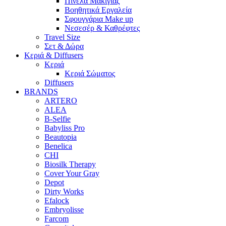
Πινέλα Μακιγιάζ
Βοηθητικά Εργαλεία
Σφουγγάρια Make up
Νεσεσέρ & Καθρέφτες
Travel Size
Σετ & Δώρα
Κεριά & Diffusers
Κεριά
Κεριά Σώματος
Diffusers
BRANDS
ARTERO
ALEA
B-Selfie
Babyliss Pro
Beautopia
Benelica
CHI
Biosilk Therapy
Cover Your Gray
Depot
Dirty Works
Efalock
Embryolisse
Farcom