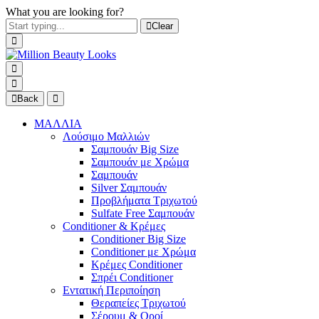
What you are looking for?
Clear
Back
ΜΑΛΛΙΑ
Λούσιμο Μαλλιών
Σαμπουάν Big Size
Σαμπουάν με Χρώμα
Σαμπουάν
Silver Σαμπουάν
Προβλήματα Τριχωτού
Sulfate Free Σαμπουάν
Conditioner & Κρέμες
Conditioner Big Size
Conditioner με Χρώμα
Κρέμες Conditioner
Σπρέι Conditioner
Εντατική Περιποίηση
Θεραπείες Τριχωτού
Σέρουμ & Οροί