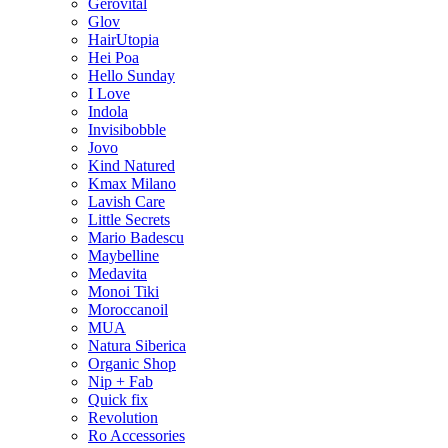
Gerovital
Glov
HairUtopia
Hei Poa
Hello Sunday
I Love
Indola
Invisibobble
Jovo
Kind Natured
Kmax Milano
Lavish Care
Little Secrets
Mario Badescu
Maybelline
Medavita
Monoi Tiki
Moroccanoil
MUA
Natura Siberica
Organic Shop
Nip + Fab
Quick fix
Revolution
Ro Accessories