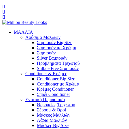
ΜΑΛΛΙΑ
Λούσιμο Μαλλιών
Σαμπουάν Big Size
Σαμπουάν με Χρώμα
Σαμπουάν
Silver Σαμπουάν
Προβλήματα Τριχωτού
Sulfate Free Σαμπουάν
Conditioner & Κρέμες
Conditioner Big Size
Conditioner με Χρώμα
Κρέμες Conditioner
Σπρέι Conditioner
Εντατική Περιποίηση
Θεραπείες Τριχωτού
Σέρουμ & Οροί
Μάσκες Μαλλιών
Λάδια Μαλλιών
Μάσκες Big Size