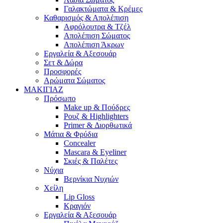
Γαλακτώματα & Κρέμες
Καθαρισμός & Απολέπιση
Αφρόλουτρα & Τζέλ
Απολέπιση Σώματος
Απολέπιση Άκρων
Εργαλεία & Αξεσουάρ
Σετ & Δώρα
Προσφορές
Αρώματα Σώματος
ΜΑΚΙΓΙΑΖ
Πρόσωπο
Make up & Πούδρες
Ρουζ & Highlighters
Primer & Διορθωτικά
Μάτια & Φρύδια
Concealer
Mascara & Eyeliner
Σκιές & Παλέτες
Νύχια
Βερνίκια Νυχιών
Χείλη
Lip Gloss
Κραγιόν
Εργαλεία & Αξεσουάρ