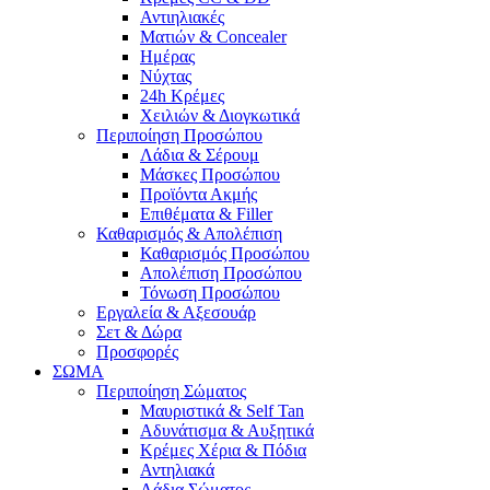
Αντιηλιακές
Ματιών & Concealer
Ημέρας
Νύχτας
24h Κρέμες
Χειλιών & Διογκωτικά
Περιποίηση Προσώπου
Λάδια & Σέρουμ
Μάσκες Προσώπου
Προϊόντα Ακμής
Επιθέματα & Filler
Καθαρισμός & Απολέπιση
Καθαρισμός Προσώπου
Απολέπιση Προσώπου
Τόνωση Προσώπου
Εργαλεία & Αξεσουάρ
Σετ & Δώρα
Προσφορές
ΣΩΜΑ
Περιποίηση Σώματος
Μαυριστικά & Self Tan
Αδυνάτισμα & Αυξητικά
Κρέμες Χέρια & Πόδια
Αντηλιακά
Λάδια Σώματος