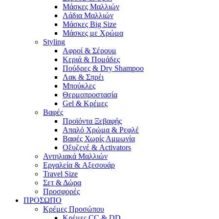
Μάσκες Μαλλιών
Λάδια Μαλλιών
Μάσκες Big Size
Μάσκες με Χρώμα
Styling
Αφροί & Σέρουμ
Κεριά & Πομάδες
Πούδρες & Dry Shampoo
Λακ & Σπρέι
Μπούκλες
Θερμοπροστασία
Gel & Κρέμες
Βαφές
Προϊόντα Ξεβαφής
Απαλό Χρώμα & Ρεφλέ
Βαφές Χωρίς Αμμωνία
Οξυζενέ & Activators
Αντηλιακά Μαλλιών
Εργαλεία & Aξεσουάρ
Travel Size
Σετ & Δώρα
Προσφορές
ΠΡΟΣΩΠΟ
Κρέμες Προσώπου
Κρέμες CC & DD