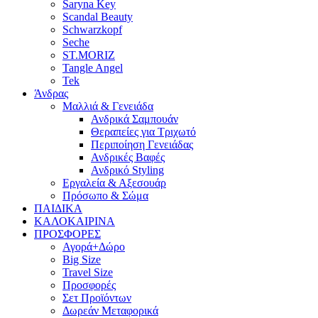
Saryna Key
Scandal Beauty
Schwarzkopf
Seche
ST.MORIZ
Tangle Angel
Tek
Άνδρας
Μαλλιά & Γενειάδα
Ανδρικά Σαμπουάν
Θεραπείες για Τριχωτό
Περιποίηση Γενειάδας
Ανδρικές Βαφές
Ανδρικό Styling
Εργαλεία & Αξεσουάρ
Πρόσωπο & Σώμα
ΠΑΙΔΙΚΑ
ΚΑΛΟΚΑΙΡΙΝΑ
ΠΡΟΣΦΟΡΕΣ
Αγορά+Δώρο
Big Size
Travel Size
Προσφορές
Σετ Προϊόντων
Δωρεάν Μεταφορικά