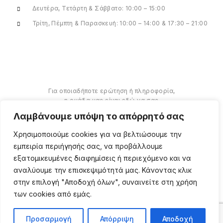
Δευτέρα, Τετάρτη & Σάββατο: 10:00 – 15:00
Τρίτη, Πέμπτη & Παρασκευή: 10:00 – 14:00 & 17:30 – 21:00
Για οποιαδήποτε ερώτηση ή πληροφορία,
η ομάδα μας είναι εδώ να σας
υποστηρίξει. Θα χαρούμε να σας
Λαμβάνουμε υπόψη το απόρρητό σας
βοηθήσουμε.
Χρησιμοποιούμε cookies για να βελτιώσουμε την
ΠΕΡΙΣΣΌΤΕΡΑ
εμπειρία περιήγησής σας, να προβάλλουμε
εξατομικευμένες διαφημίσεις ή περιεχόμενο και να
αναλύουμε την επισκεψιμότητά μας. Κάνοντας κλικ
στην επιλογή "Αποδοχή όλων", συναινείτε στη χρήση
των cookies από εμάς.
Copyright ©
2026
Million
Beauty Looks. All Right
Reserved. Κατασκευή
PRIVACY POLICY
TERMS
eShop
Webgrams
.
Προσαρμογή
Απόρριψη
Αποδοχή