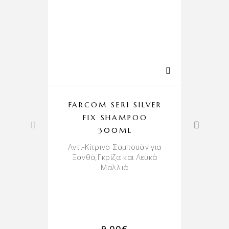
FARCOM SERI SILVER
FIX SHAMPOO
H
300ML
Αντι-Κίτρινο Σαμπουάν για
Ξανθά,Γκρίζα και Λευκά
Μαλλιά
Πε