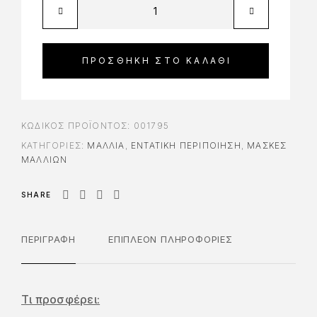
ΠΡΟΣΘΉΚΗ ΣΤΟ ΚΑΛΆΘΙ
ΚΩΔΙΚΌΣ ΠΡΟΪΌΝΤΟΣ:
001795
ΚΑΤΗΓΟΡΊΕΣ:
ΜΑΛΛΙΑ
,
ΕΝΤΑΤΙΚΉ ΠΕΡΙΠΟΊΗΣΗ
,
ΜΆΣΚΕΣ
ΜΑΛΛΙΏΝ
SHARE
ΠΕΡΙΓΡΑΦΉ
ΕΠΙΠΛΈΟΝ ΠΛΗΡΟΦΟΡΊΕΣ
Τι προσφέρει: