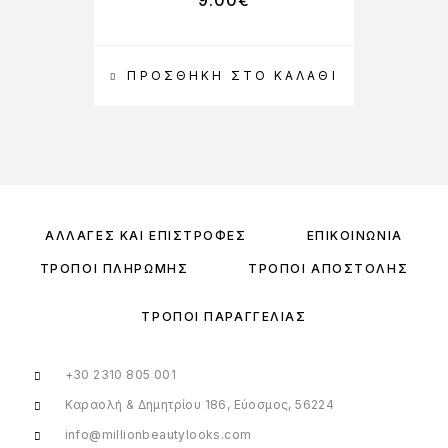
9.00
€
ΠΡΟΣΘΉΚΗ ΣΤΟ ΚΑΛΆΘΙ
ΑΛΛΑΓΈΣ ΚΑΙ ΕΠΙΣΤΡΟΦΈΣ
ΕΠΙΚΟΙΝΩΝΊΑ
ΤΡΌΠΟΙ ΠΛΗΡΩΜΉΣ
ΤΡΌΠΟΙ ΑΠΟΣΤΟΛΉΣ
ΤΡΌΠΟΙ ΠΑΡΑΓΓΕΛΊΑΣ
+30 2310 805 001
Καραολή & Δημητρίου 186, Εύοσμος, 56224
info@millionbeautylooks.com