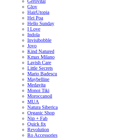
Gerovital
Glov
HairUtopia
Hei Poa
Hello Sunday
I Love
Indola
Invisibobble
Jovo
Kind Natured
Kmax Milano
Lavish Care
Little Secrets
Mario Badescu
Maybelline
Medavita
Monoi Tiki
Moroccanoil
MUA
Natura Siberica
Organic Shop
Nip + Fab
Quick fix
Revolution
Ro Accessories