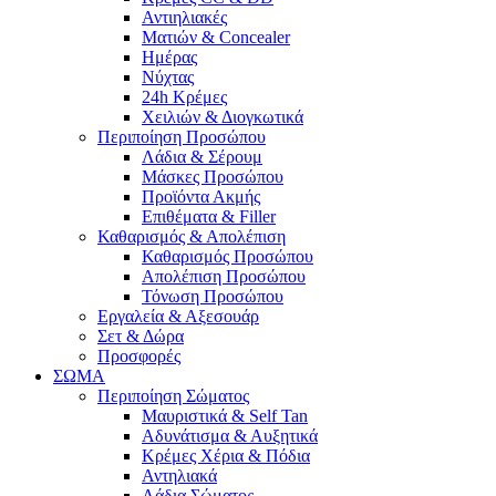
Αντιηλιακές
Ματιών & Concealer
Ημέρας
Νύχτας
24h Κρέμες
Χειλιών & Διογκωτικά
Περιποίηση Προσώπου
Λάδια & Σέρουμ
Μάσκες Προσώπου
Προϊόντα Ακμής
Επιθέματα & Filler
Καθαρισμός & Απολέπιση
Καθαρισμός Προσώπου
Απολέπιση Προσώπου
Τόνωση Προσώπου
Εργαλεία & Αξεσουάρ
Σετ & Δώρα
Προσφορές
ΣΩΜΑ
Περιποίηση Σώματος
Μαυριστικά & Self Tan
Αδυνάτισμα & Αυξητικά
Κρέμες Χέρια & Πόδια
Αντηλιακά
Λάδια Σώματος