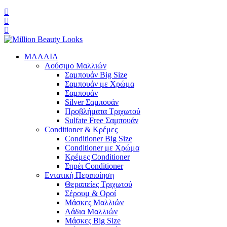
ΜΑΛΛΙΑ
Λούσιμο Μαλλιών
Σαμπουάν Big Size
Σαμπουάν με Χρώμα
Σαμπουάν
Silver Σαμπουάν
Προβλήματα Τριχωτού
Sulfate Free Σαμπουάν
Conditioner & Κρέμες
Conditioner Big Size
Conditioner με Χρώμα
Κρέμες Conditioner
Σπρέι Conditioner
Εντατική Περιποίηση
Θεραπείες Τριχωτού
Σέρουμ & Οροί
Μάσκες Μαλλιών
Λάδια Μαλλιών
Μάσκες Big Size