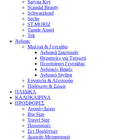
Saryna Key
Scandal Beauty
Schwarzkopf
Seche
ST.MORIZ
Tangle Angel
Tek
Άνδρας
Μαλλιά & Γενειάδα
Ανδρικά Σαμπουάν
Θεραπείες για Τριχωτό
Περιποίηση Γενειάδας
Ανδρικές Βαφές
Ανδρικό Styling
Εργαλεία & Αξεσουάρ
Πρόσωπο & Σώμα
ΠΑΙΔΙΚΑ
ΚΑΛΟΚΑΙΡΙΝΑ
ΠΡΟΣΦΟΡΕΣ
Αγορά+Δώρο
Big Size
Travel Size
Προσφορές
Σετ Προϊόντων
Δωρεάν Μεταφορικά