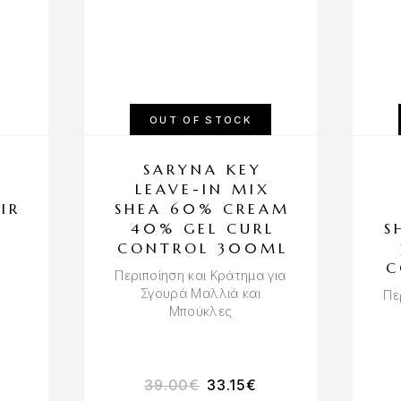
OUT OF STOCK
SARYNA KEY
LEAVE-IN MIX
IR
SHEA 60% CREAM
40% GEL CURL
S
CONTROL 300ML
C
Περιποίηση και Κράτημα για
Σγουρά Μαλλιά και
Πε
Μπούκλες
39.00
€
33.15
€