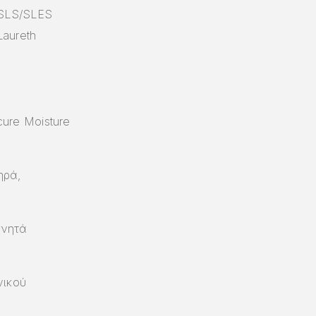
 SLS/SLES
Laureth
ure Moisture
ηρά,
χνητά
νικού