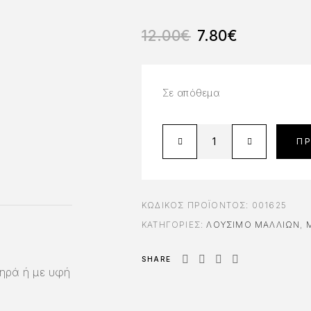
12.00
€
7.80
€
Σε απόθεμα
Π
ΚΩΔΙΚΌΣ ΠΡΟΪΌΝΤΟΣ:
001625
ΚΑΤΗΓΟΡΊΕΣ:
ΛΟΎΣΙΜΟ ΜΑΛΛΙΏΝ
,
SHARE
ηρά ή με υφή