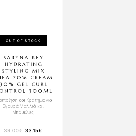
OUT OF STOCK
OUT OF STOCK
SARYNA KEY
KMAX MILAN
HYDRATING
CONCEALIN
STYLING MIX
HAIR FIBERS
HEA 70% CREAM
BLONDE 5G
30% GEL CURL
Μικροϊνες Κερατίνης
ONTROL 300ML
Πύκνωσης Μαλλιών Ξα
ριποίηση και Κράτημα για
Σγουρά Μαλλιά και
Μπούκλες
39.00
€
33.15
€
9.50
€