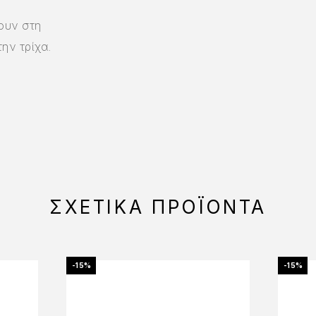
λουν στη
ην τρίχα.
ΣΧΕΤΙΚΆ ΠΡΟΪΌΝΤΑ
-15%
-15%