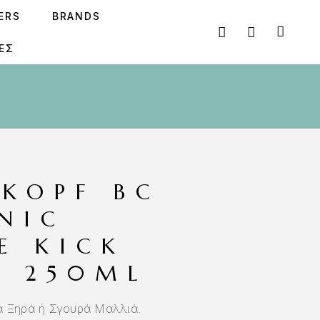
SERS
BRANDS
ΕΣ
KOPF BC
NIC
E KICK
 250ML
α Ξηρά ή Σγουρά Μαλλιά.