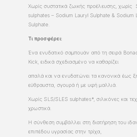
Χωρίς συστατικά ζωικής προέλευσης, χωρίς
sulphates – Sodium Lauryl Sulphate & Sodium 
Sulphate.
Τι προσφέρει:
Ένα ενυδατικό σαμπουάν από τη σειρά Bonac
Kick, ειδικά σχεδιασμένο να καθαρίζει
απαλά και να ενυδατώνει τα κανονικά έως ξ
εύθραυστα, σγουρά ή με υφή μαλλιά.
Χωρίς SLS/SLES sulphates*, σιλικόνες και τε
χρωστικά.
Η σύνθεση συμβάλλει στη διατήρηση του ιδα
επιπέδου υγρασίας στην τρίχα,