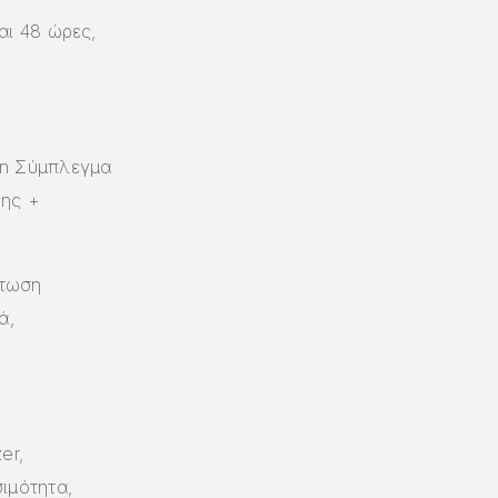
αι 48 ώρες,
an Σύμπλεγμα
νης +
άτωση
ά,
er,
ιμότητα,