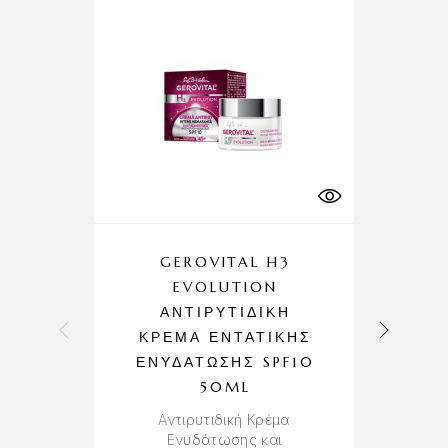
GEROVITAL H3
EVOLUTION
ΑΝΤΙΡΥΤΙΔΙΚΉ
ΚΡΈΜΑ ΕΝΤΑΤΙΚΉΣ
ΕΝΥΔΆΤΩΣΗΣ SPF10
Α
50ML
Αντιρυτιδική Κρέμα
Ενυδάτωσης και
Σ