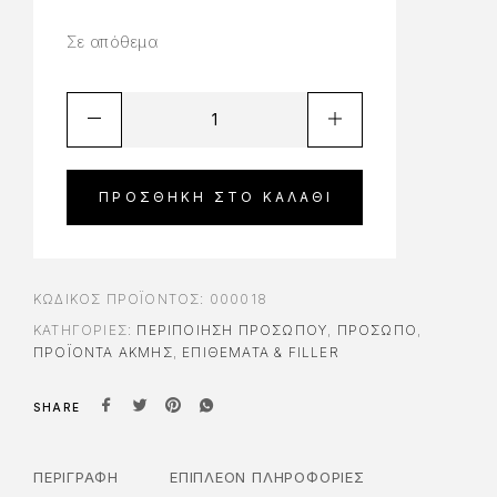
Σε απόθεμα
ΠΡΟΣΘΉΚΗ ΣΤΟ ΚΑΛΆΘΙ
ΚΩΔΙΚΌΣ ΠΡΟΪΌΝΤΟΣ:
000018
ΚΑΤΗΓΟΡΊΕΣ:
ΠΕΡΙΠΟΊΗΣΗ ΠΡΟΣΏΠΟΥ
,
ΠΡΟΣΩΠΟ
,
ΠΡΟΪΌΝΤΑ ΑΚΜΉΣ
,
ΕΠΙΘΈΜΑΤΑ & FILLER
SHARE
ΠΕΡΙΓΡΑΦΉ
ΕΠΙΠΛΈΟΝ ΠΛΗΡΟΦΟΡΊΕΣ