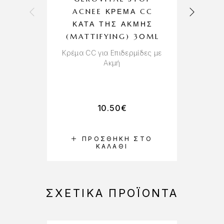
ACNEE ΚΡΈΜΑ CC
ΚΑΤΆ ΤΗΣ ΑΚΜΉΣ
(MATTIFYING) 30ML
Κρέμα CC για Επιδερμίδες με
Ακμή
10.50
€
ΠΡΟΣΘΉΚΗ ΣΤΟ
ΚΑΛΆΘΙ
ΣΧΕΤΙΚΆ ΠΡΟΪΌΝΤΑ