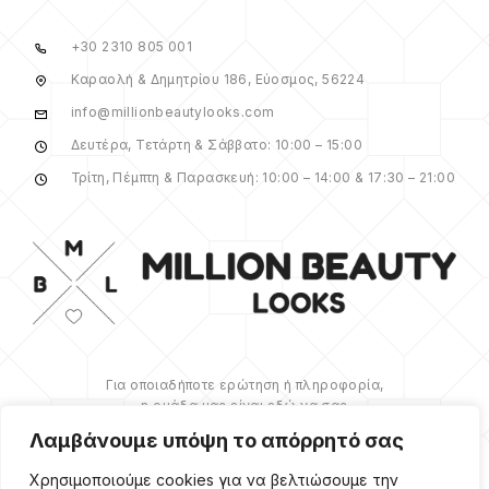
+30 2310 805 001
Καραολή & Δημητρίου 186, Εύοσμος, 56224
info@millionbeautylooks.com
Δευτέρα, Τετάρτη & Σάββατο: 10:00 – 15:00
Τρίτη, Πέμπτη & Παρασκευή: 10:00 – 14:00 & 17:30 – 21:00
Για οποιαδήποτε ερώτηση ή πληροφορία,
η ομάδα μας είναι εδώ να σας
υποστηρίξει. Θα χαρούμε να σας
Λαμβάνουμε υπόψη το απόρρητό σας
βοηθήσουμε.
Χρησιμοποιούμε cookies για να βελτιώσουμε την
ΠΕΡΙΣΣΌΤΕΡΑ