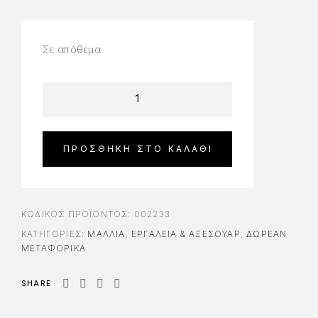
Σε απόθεμα
ΠΡΟΣΘΉΚΗ ΣΤΟ ΚΑΛΆΘΙ
ΚΩΔΙΚΌΣ ΠΡΟΪΌΝΤΟΣ:
002233
ΚΑΤΗΓΟΡΊΕΣ:
ΜΑΛΛΙΑ
,
ΕΡΓΑΛΕΊΑ & AΞΕΣΟΥΆΡ
,
ΔΩΡΕΆΝ
ΜΕΤΑΦΟΡΙΚΆ
SHARE