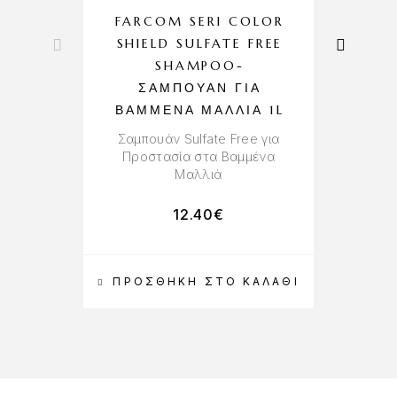
FARCOM SERI COLOR
SHIELD SULFATE FREE
N
SHAMPOO-
ΣΑΜΠΟΥΆΝ ΓΙΑ
ΒΑΜΜΈΝΑ ΜΑΛΛΙΆ 1L
Τ
Σαμπουάν Sulfate Free για
Προστασία στα Βαμμένα
Μαλλιά
12.40
€
ΠΡΟΣΘΉΚΗ ΣΤΟ ΚΑΛΆΘΙ