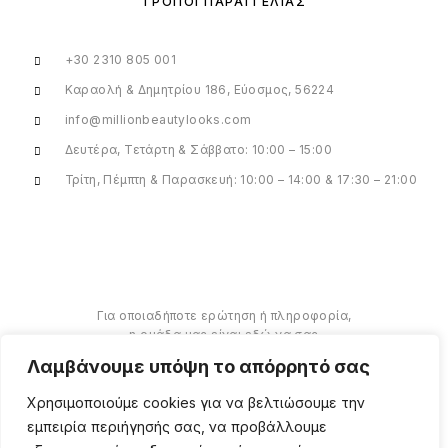
ΤΡΌΠΟΙ ΠΑΡΑΓΓΕΛΊΑΣ
+30 2310 805 001
Καραολή & Δημητρίου 186, Εύοσμος, 56224
info@millionbeautylooks.com
Δευτέρα, Τετάρτη & Σάββατο: 10:00 – 15:00
Τρίτη, Πέμπτη & Παρασκευή: 10:00 – 14:00 & 17:30 – 21:00
Για οποιαδήποτε ερώτηση ή πληροφορία,
η ομάδα μας είναι εδώ να σας
υποστηρίξει. Θα χαρούμε να σας
Λαμβάνουμε υπόψη το απόρρητό σας
βοηθήσουμε.
Χρησιμοποιούμε cookies για να βελτιώσουμε την
ΠΕΡΙΣΣΌΤΕΡΑ
εμπειρία περιήγησής σας, να προβάλλουμε