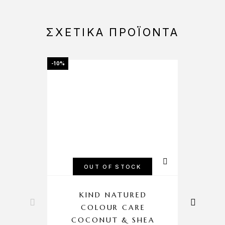
ΣΧΕΤΙΚΆ ΠΡΟΪΌΝΤΑ
-10%
OUT OF STOCK
KIND NATURED
COLOUR CARE
P
COCONUT & SHEA
B