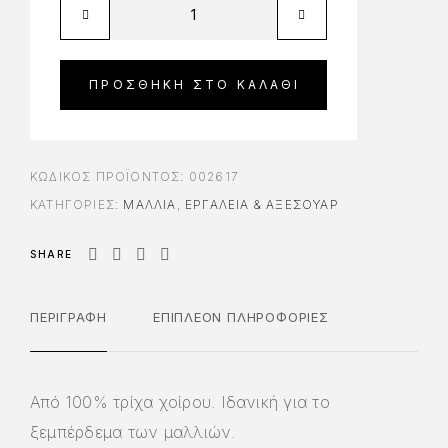
ΠΡΟΣΘΉΚΗ ΣΤΟ ΚΑΛΆΘΙ
ΚΩΔΙΚΌΣ ΠΡΟΪΌΝΤΟΣ:
002617
ΚΑΤΗΓΟΡΊΕΣ:
ΜΑΛΛΙΑ
,
ΕΡΓΑΛΕΊΑ & AΞΕΣΟΥΆΡ
SHARE
ΠΕΡΙΓΡΑΦΉ
ΕΠΙΠΛΈΟΝ ΠΛΗΡΟΦΟΡΊΕΣ
Από 100% τρίχα χοίρου. Ιδανική για το
ξεμπέρδεμα των μαλλιών.