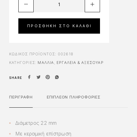
ΠΡΟΣΘΉΚΗ ΣΤΟ ΚΑΛΆΘΙ
ΚΩΔΙΚΌΣ ΠΡΟΪΌΝΤΟΣ:
002618
ΚΑΤΗΓΟΡΊΕΣ:
ΜΑΛΛΙΑ
,
ΕΡΓΑΛΕΊΑ & AΞΕΣΟΥΆΡ
SHARE
ΠΕΡΙΓΡΑΦΉ
ΕΠΙΠΛΈΟΝ ΠΛΗΡΟΦΟΡΊΕΣ
Διάμετρος 22 mm
Με κεραμική επίστρωση