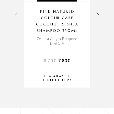
KIND NATURED
F
COLOUR CARE
COCONUT & SHEA
SHAMPOO 250ML
Αν
Σαμπουάν για Βαμμένα
Μαλλιά
8.70
€
7.83
€
ΔΙΑΒΆΣΤΕ
ΠΕΡΙΣΣΌΤΕΡΑ