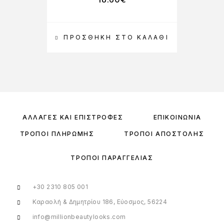
ΠΡΟΣΘΉΚΗ ΣΤΟ ΚΑΛΆΘΙ
ΑΛΛΑΓΈΣ ΚΑΙ ΕΠΙΣΤΡΟΦΈΣ
ΕΠΙΚΟΙΝΩΝΊΑ
ΤΡΌΠΟΙ ΠΛΗΡΩΜΉΣ
ΤΡΌΠΟΙ ΑΠΟΣΤΟΛΉΣ
ΤΡΌΠΟΙ ΠΑΡΑΓΓΕΛΊΑΣ
+30 2310 805 001
Καραολή & Δημητρίου 186, Εύοσμος, 56224
info@millionbeautylooks.com