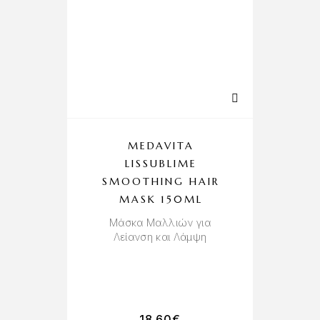
MEDAVITA
LISSUBLIME
D
SMOOTHING HAIR
J
MASK 150ML
Μάσκα Μαλλιών για
Ε
Λείανση και Λάμψη
18.60
€