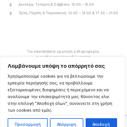
Δευτέρα, Τετάρτη & Σάββατο: 10:00 – 15:00
Τρίτη, Πέμπτη & Παρασκευή: 10:00 – 14:00 & 17:30 – 21:00
Για οποιαδήποτε ερώτηση ή πληροφορία,
η ομάδα μας είναι εδώ να σας
υποστηρίξει. Θα χαρούμε να σας
Λαμβάνουμε υπόψη το απόρρητό σας
βοηθήσουμε.
Χρησιμοποιούμε cookies για να βελτιώσουμε την
ΠΕΡΙΣΣΌΤΕΡΑ
εμπειρία περιήγησής σας, να προβάλλουμε
εξατομικευμένες διαφημίσεις ή περιεχόμενο και να
αναλύουμε την επισκεψιμότητά μας. Κάνοντας κλικ
στην επιλογή "Αποδοχή όλων", συναινείτε στη χρήση
των cookies από εμάς.
Copyright ©
2026
Million
Beauty Looks. All Right
Reserved. Κατασκευή
PRIVACY POLICY
TERMS
eShop
Webgrams
.
Προσαρμογή
Απόρριψη
Αποδοχή